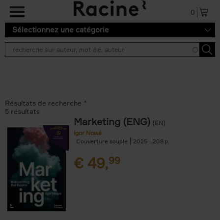
Aller au contenu principal
0
Sélectionnez une catégorie
Résultats de recherche ''
5 résultats
Marketing (ENG)
(EN)
Igor Nowé
Couverture souple
2025
208
€
49,
99