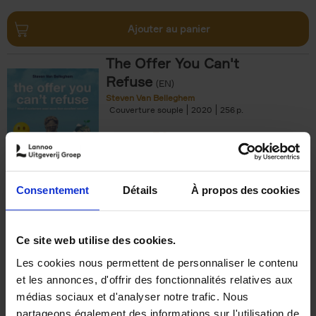
Ajouter au panier
The Offer You Can't
Refuse
(EN)
Steven Van Belleghem
Couverture souple
2020
256
€
37,
50
Consentement
Détails
À propos des cookies
Ajouter au panier
Ce site web utilise des cookies.
Les cookies nous permettent de personnaliser le contenu
Building Bonds = Building
et les annonces, d'offrir des fonctionnalités relatives aux
Business
(EN)
médias sociaux et d'analyser notre trafic. Nous
Jochen Roef
Jozefien De Feyter
Carolien Boom
partageons également des informations sur l'utilisation de
Couverture souple
2025
200