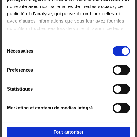
notre site avec nos partenaires de médias sociaux, de
€
29,
99
publicité et d'analyse, qui peuvent combiner celles-ci
avec d'autres informations que vous leur avez fournies
ou qu'ils ont collectées lors de votre utilisation de leurs
services.
Sélection
Nécessaires
du
Ajouter au panier
consentement
Digital marketing like a PRO -
Préférences
completely revised edition
(EN)
Clo Willaerts
Couverture souple
2022
226
Statistiques
€
35,
50
Marketing et contenu de médias intégré
Tout autoriser