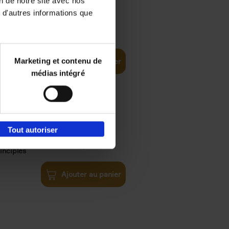
on de notre site avec nos
 d'autres informations que
€
35,
50
Marketing et contenu de
Ajouter au panier
médias intégré
Tout autoriser
€
34,
99
inciples
Ajouter au panier