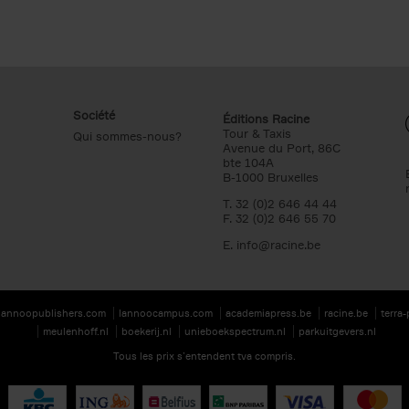
Société
Éditions Racine
Tour & Taxis
Qui sommes-nous?
Avenue du Port, 86C
bte 104A
B-1000 Bruxelles
T. 32 (0)2 646 44 44
F. 32 (0)2 646 55 70
E.
info@racine.be
lannoopublishers.com
lannoocampus.com
academiapress.be
racine.be
terra
meulenhoff.nl
boekerij.nl
unieboekspectrum.nl
parkuitgevers.nl
Tous les prix s’entendent tva compris.