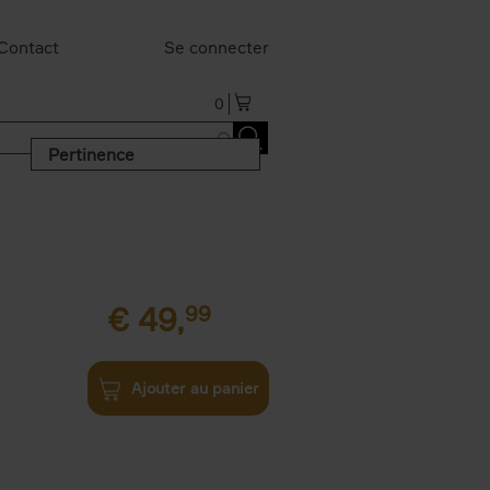
Contact
Se connecter
0
Pertinence
€
49,
99
Ajouter au panier