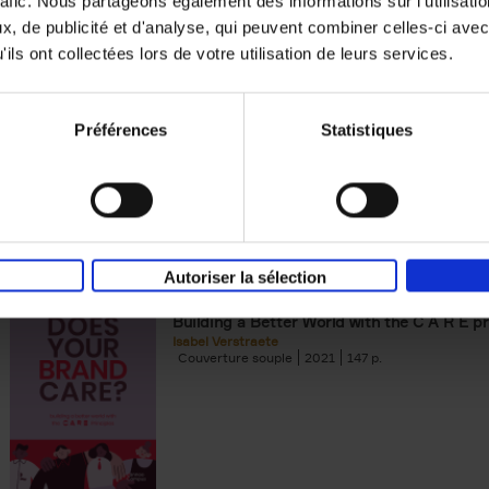
rafic. Nous partageons également des informations sur l'utilisati
, de publicité et d'analyse, qui peuvent combiner celles-ci avec
Digital marketing like a PRO -
ils ont collectées lors de votre utilisation de leurs services.
completely revised edition
(EN)
Prepare. Run. Optimize.
Clo Willaerts
Préférences
Statistiques
Couverture souple
2022
226
Autoriser la sélection
Does Your Brand Care?
(EN)
Building a Better World with the C A R E pr
Isabel Verstraete
Couverture souple
2021
147