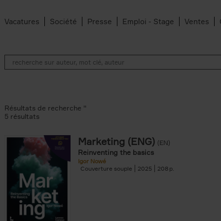
Vacatures
Société
Presse
Emploi - Stage
Ventes
Résultats de recherche ''
5 résultats
Marketing (ENG)
(EN)
lter
Reinventing the basics
Igor Nowé
Couverture souple
2025
208
te filter
r
Feyter filter
an Belleghem filter