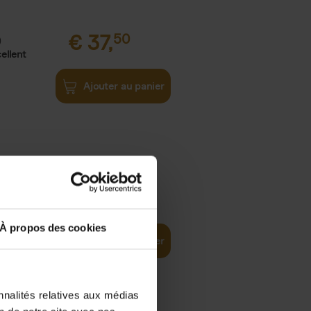
€
37,
50
)
ellent
Ajouter au panier
iness
€
29,
99
(EN)
tal world
À propos des cookies
Ajouter au panier
nnalités relatives aux médias