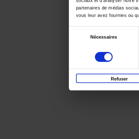
sociaux et d'analyser notre t
partenaires de médias sociaux
vous leur avez fournies ou qu'
Sélection
Nécessaires
du
consentement
Refuser