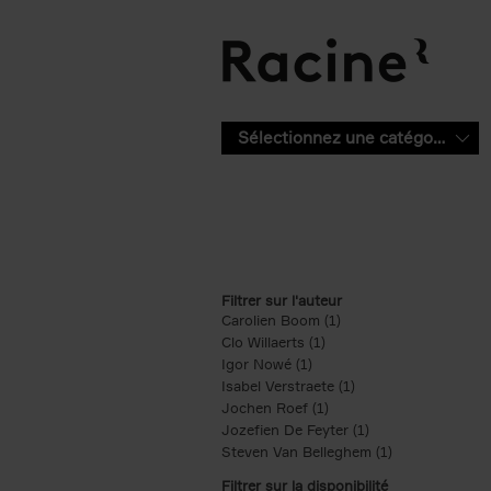
Aller au contenu principal
Sélectionnez une catégorie
Filtrer sur l'auteur
Carolien Boom (1)
Apply Carolien Boom fi
Clo Willaerts (1)
Apply Clo Willaerts filter
Igor Nowé (1)
Apply Igor Nowé filter
Isabel Verstraete (1)
Apply Isabel Verstrae
Jochen Roef (1)
Apply Jochen Roef filte
Jozefien De Feyter (1)
Apply Jozefien De 
Steven Van Belleghem (1)
Apply Steven V
Filtrer sur la disponibilité