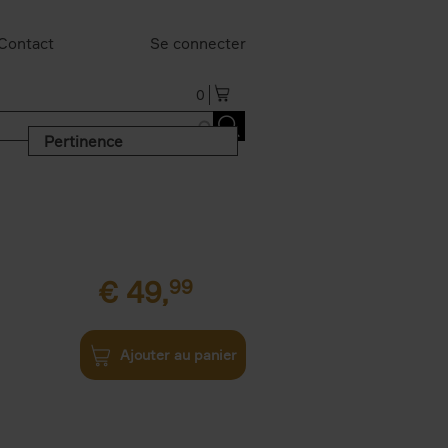
Contact
Se connecter
0
Pertinence
€
49,
99
Ajouter au panier