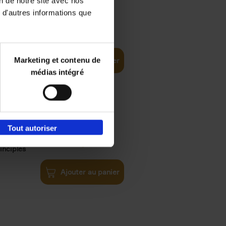
on de notre site avec nos
 d'autres informations que
€
35,
50
Marketing et contenu de
Ajouter au panier
médias intégré
Tout autoriser
€
34,
99
inciples
Ajouter au panier