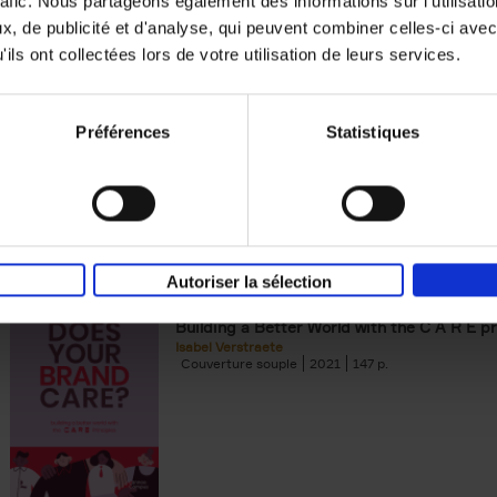
rafic. Nous partageons également des informations sur l'utilisati
, de publicité et d'analyse, qui peuvent combiner celles-ci avec
Digital marketing like a PRO -
ils ont collectées lors de votre utilisation de leurs services.
completely revised edition
(EN)
Prepare. Run. Optimize.
Clo Willaerts
Préférences
Statistiques
Couverture souple
2022
226
Autoriser la sélection
Does Your Brand Care?
(EN)
Building a Better World with the C A R E pr
Isabel Verstraete
Couverture souple
2021
147