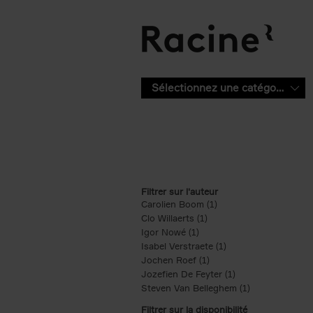
Aller au contenu principal
Sélectionnez une catégorie
Filtrer sur l'auteur
Carolien Boom (1)
Apply Carolien Boom fi
Clo Willaerts (1)
Apply Clo Willaerts filter
Igor Nowé (1)
Apply Igor Nowé filter
Isabel Verstraete (1)
Apply Isabel Verstrae
Jochen Roef (1)
Apply Jochen Roef filte
Jozefien De Feyter (1)
Apply Jozefien De 
Steven Van Belleghem (1)
Apply Steven V
Filtrer sur la disponibilité