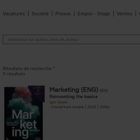
Vacatures
Société
Presse
Emploi - Stage
Ventes
Résultats de recherche ''
5 résultats
Marketing (ENG)
(EN)
lter
Reinventing the basics
Igor Nowé
Couverture souple
2025
208
te filter
r
Feyter filter
an Belleghem filter