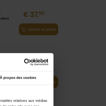
€
37,
50
)
ellent
Ajouter au panier
iness
€
29,
99
(EN)
tal world
À propos des cookies
Ajouter au panier
nnalités relatives aux médias