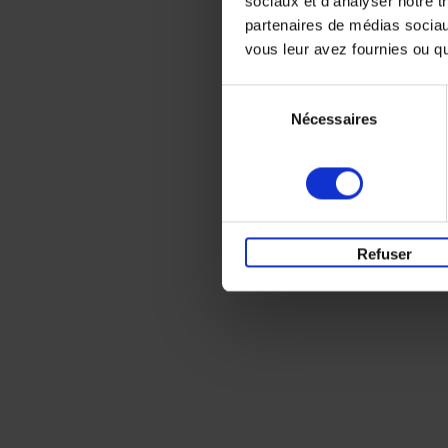
sociaux et d'analyser notre t
partenaires de médias sociaux
vous leur avez fournies ou qu'
Sélection
Nécessaires
du
consentement
Refuser