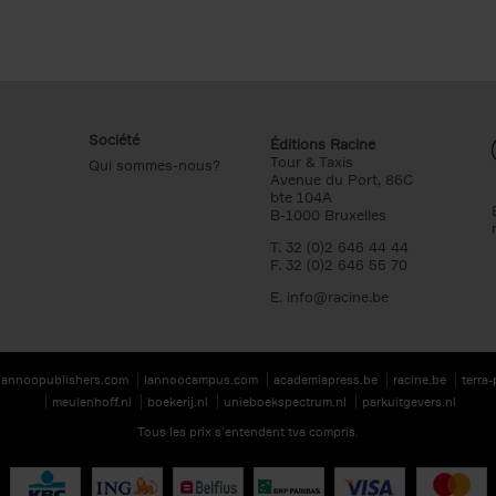
Société
Éditions Racine
Tour & Taxis
Qui sommes-nous?
Avenue du Port, 86C
bte 104A
B-1000 Bruxelles
T. 32 (0)2 646 44 44
F. 32 (0)2 646 55 70
E.
info@racine.be
lannoopublishers.com
lannoocampus.com
academiapress.be
racine.be
terra
meulenhoff.nl
boekerij.nl
unieboekspectrum.nl
parkuitgevers.nl
Tous les prix s’entendent tva compris.