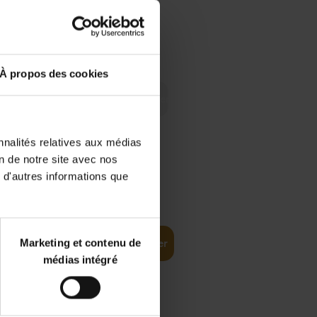
 Digital
€
29,
99
 as a
À propos des cookies
nnalités relatives aux médias
on de notre site avec nos
 d'autres informations que
€
35,
50
Marketing et contenu de
Ajouter au panier
médias intégré