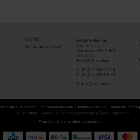
Société
Éditions Racine
Tour & Taxis
Qui sommes-nous?
Avenue du Port, 86C
bte 104A
B-1000 Bruxelles
T. 32 (0)2 646 44 44
F. 32 (0)2 646 55 70
E.
info@racine.be
lannoopublishers.com
lannoocampus.com
academiapress.be
racine.be
terra
meulenhoff.nl
boekerij.nl
unieboekspectrum.nl
parkuitgevers.nl
Tous les prix s’entendent tva compris.