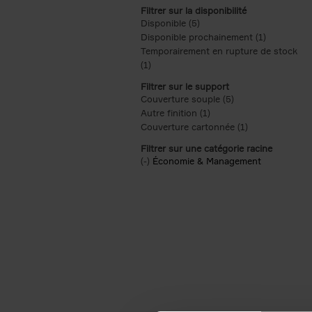
Filtrer sur la disponibilité
Disponible (5)
Apply Disponible filter
Disponible prochainement (1)
Apply Disp
Temporairement en rupture de stock
(1)
Apply Temporairement en rupture de s
Filtrer sur le support
Couverture souple (5)
Apply Couverture s
Autre finition (1)
Apply Autre finition filt
Couverture cartonnée (1)
Apply Couvertu
Filtrer sur une catégorie racine
(-)
Remove Économie & Management filt
Économie & Management