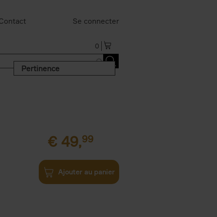
Contact
Se connecter
0
Pertinence
€
49,
99
Ajouter au panier