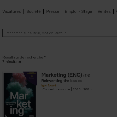
Vacatures
Société
Presse
Emploi - Stage
Ventes
Résultats de recherche ''
7 résultats
Marketing (ENG)
(EN)
an Belleghem filter
Reinventing the basics
lter
Igor Nowé
Couverture souple
2025
208
filter
te filter
r
Feyter filter