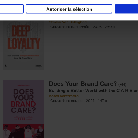
Autoriser la sélection
Deep Loyalty (ENG)
(EN)
Steven Van Belleghem
Couverture cartonnée
2026
260
Does Your Brand Care?
(EN)
Building a Better World with the C A R E pr
Isabel Verstraete
Couverture souple
2021
147