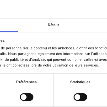
Optichannel Retail. Beyond the
Hysteria
(EN)
Develop and Implement a Winning Strategy
Détails
Retailer or Brand Manufacturer
Gino Van Ossel
Autre finition
2019
350
ies.
e personnaliser le contenu et les annonces, d'offrir des fonctio
rafic. Nous partageons également des informations sur l'utilisati
, de publicité et d'analyse, qui peuvent combiner celles-ci avec
Digital marketing like a PRO -
ils ont collectées lors de votre utilisation de leurs services.
completely revised edition
(EN)
Prepare. Run. Optimize.
Clo Willaerts
Préférences
Statistiques
Couverture souple
2022
226