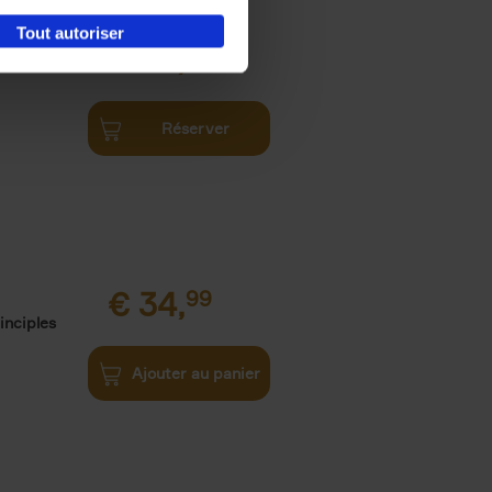
Tout autoriser
€
34,
99
Réserver
€
34,
99
inciples
Ajouter au panier