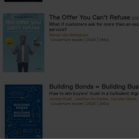
The Offer You Can't Refuse
onible prochainement filter
(EN
What if customers ask for more than an exc
tock filter
service?
Steven Van Belleghem
Couverture souple
2020
256
ouple filter
er
re cartonnée filter
er
Building Bonds = Building Bus
How to win buyers’ trust in a turbulent digi
Jochen Roef
Jozefien De Feyter
Carolien Boom
Couverture souple
2025
200