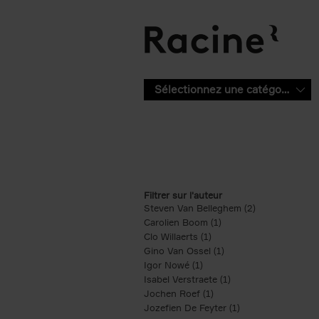
Aller au contenu principal
Sélectionnez une catégorie
Filtrer sur l'auteur
Steven Van Belleghem (2)
Apply Steven V
Carolien Boom (1)
Apply Carolien Boom fi
Clo Willaerts (1)
Apply Clo Willaerts filter
Gino Van Ossel (1)
Apply Gino Van Ossel 
Igor Nowé (1)
Apply Igor Nowé filter
Isabel Verstraete (1)
Apply Isabel Verstrae
Jochen Roef (1)
Apply Jochen Roef filte
Jozefien De Feyter (1)
Apply Jozefien De 