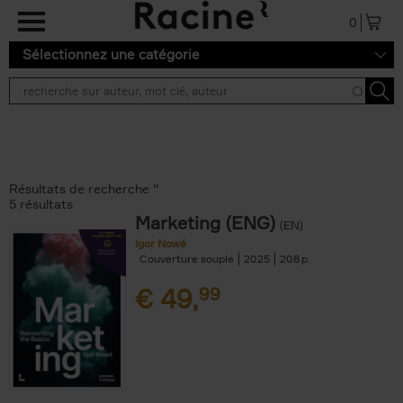
Aller au contenu principal
0
Sélectionnez une catégorie
Résultats de recherche ''
5 résultats
Marketing (ENG)
(EN)
Igor Nowé
Couverture souple
2025
208
€
49,
99