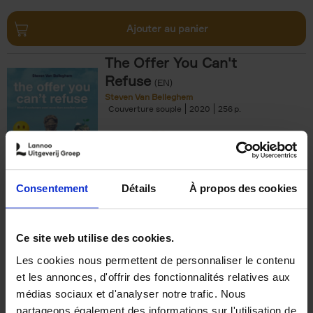
Ajouter au panier
The Offer You Can't
Refuse
(EN)
Steven Van Belleghem
Couverture souple
2020
256
€
37,
50
Consentement
Détails
À propos des cookies
Ajouter au panier
Ce site web utilise des cookies.
Les cookies nous permettent de personnaliser le contenu
Building Bonds = Building
et les annonces, d'offrir des fonctionnalités relatives aux
Business
(EN)
médias sociaux et d'analyser notre trafic. Nous
Jochen Roef
Jozefien De Feyter
Carolien Boom
partageons également des informations sur l'utilisation de
Couverture souple
2025
200