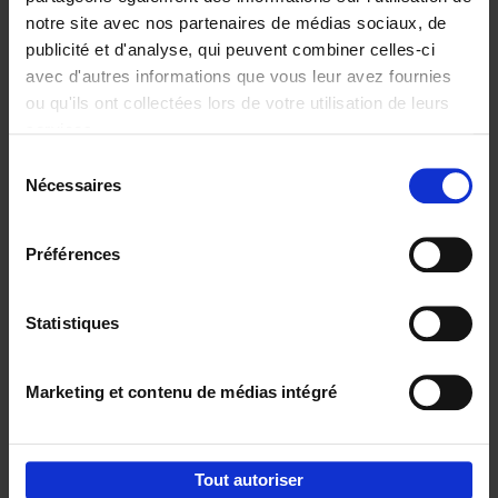
notre site avec nos partenaires de médias sociaux, de
€
29,
99
publicité et d'analyse, qui peuvent combiner celles-ci
avec d'autres informations que vous leur avez fournies
ou qu'ils ont collectées lors de votre utilisation de leurs
services.
Sélection
Nécessaires
du
Ajouter au panier
consentement
Digital marketing like a PRO -
Préférences
completely revised edition
(EN)
Clo Willaerts
Couverture souple
2022
226
Statistiques
€
35,
50
Marketing et contenu de médias intégré
Tout autoriser