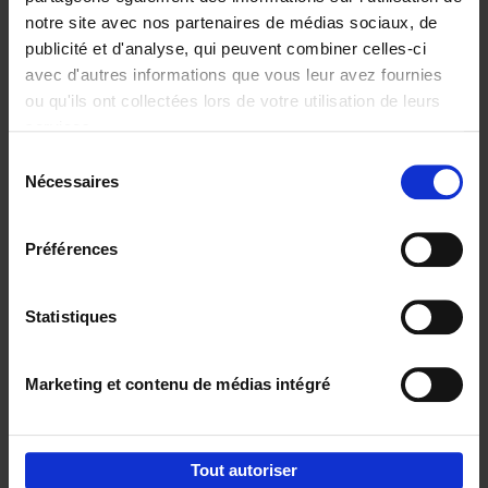
notre site avec nos partenaires de médias sociaux, de
€
29,
99
publicité et d'analyse, qui peuvent combiner celles-ci
avec d'autres informations que vous leur avez fournies
ou qu'ils ont collectées lors de votre utilisation de leurs
services.
Sélection
Nécessaires
du
Ajouter au panier
consentement
Digital marketing like a PRO -
Préférences
completely revised edition
(EN)
Clo Willaerts
Couverture souple
2022
226
Statistiques
€
35,
50
Marketing et contenu de médias intégré
Tout autoriser