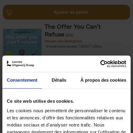
Ajouter au panier
The Offer You Can't
Refuse
(EN)
Steven Van Belleghem
Couverture souple
2020
256
€
37,
50
Consentement
Détails
À propos des cookies
Ajouter au panier
Ce site web utilise des cookies.
Les cookies nous permettent de personnaliser le contenu
Building Bonds = Building
et les annonces, d'offrir des fonctionnalités relatives aux
Business
(EN)
médias sociaux et d'analyser notre trafic. Nous
Jochen Roef
Jozefien De Feyter
Carolien Boom
partageons également des informations sur l'utilisation de
Couverture souple
2025
200