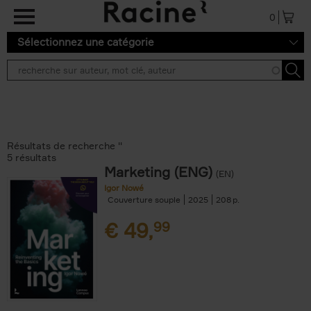
Aller au contenu principal
0
Sélectionnez une catégorie
Résultats de recherche ''
5 résultats
Marketing (ENG)
(EN)
Igor Nowé
Couverture souple
2025
208
€
49,
99