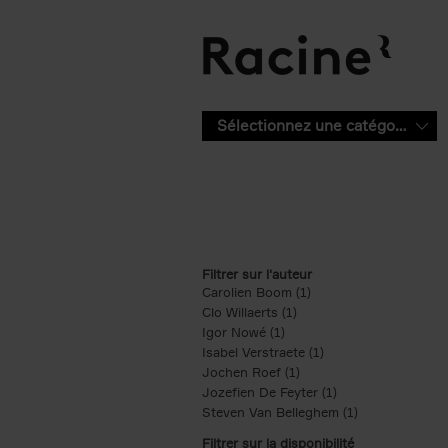
Aller au contenu principal
Sélectionnez une catégorie
Filtrer sur l'auteur
Carolien Boom (1)
Apply Carolien Boom fi
Clo Willaerts (1)
Apply Clo Willaerts filter
Igor Nowé (1)
Apply Igor Nowé filter
Isabel Verstraete (1)
Apply Isabel Verstrae
Jochen Roef (1)
Apply Jochen Roef filte
Jozefien De Feyter (1)
Apply Jozefien De 
Steven Van Belleghem (1)
Apply Steven V
Filtrer sur la disponibilité