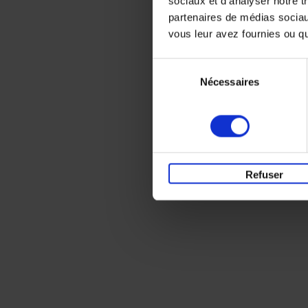
sociaux et d'analyser notre t
partenaires de médias sociaux
vous leur avez fournies ou qu'
Sélection
Nécessaires
du
consentement
Refuser