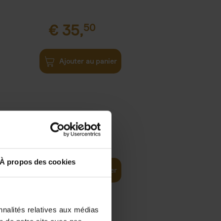
€
35,
50
Ajouter au panier
€
37,
50
)
ellent
À propos des cookies
Ajouter au panier
nnalités relatives aux médias