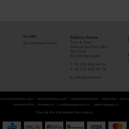
Société
Éditions Racine
Tour & Taxis
Qui sommes-nous?
Avenue du Port, 86C
bte 104A
B-1000 Bruxelles
T. 32 (0)2 646 44 44
F. 32 (0)2 646 55 70
E.
info@racine.be
lannoopublishers.com
lannoocampus.com
academiapress.be
racine.be
terra
meulenhoff.nl
boekerij.nl
unieboekspectrum.nl
parkuitgevers.nl
Tous les prix s’entendent tva compris.