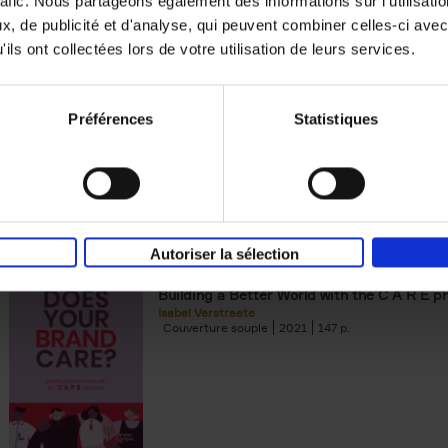
rafic. Nous partageons également des informations sur l'utilisati
, de publicité et d'analyse, qui peuvent combiner celles-ci avec
Building Bonds = Building Bus
ils ont collectées lors de votre utilisation de leurs services.
How to win buyers’ trust in a turbulent digi
Jochen Roef
Jozefien De Feyter
Carolien Boom
Couverture souple
2025
200
Préférences
Statistiques
Autoriser la sélection
Does Your Brand Care?
(EN)
Building a Better World with the C A R E pr
Isabel Verstraete
Couverture souple
2021
147