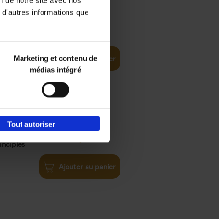
on de notre site avec nos
 d'autres informations que
iness
€
29,
99
(EN)
tal world
Marketing et contenu de
Ajouter au panier
médias intégré
Tout autoriser
€
34,
99
inciples
Ajouter au panier