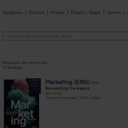
Vacatures
Société
Presse
Emploi - Stage
Ventes
Résultats de recherche ''
5 résultats
Marketing (ENG)
(EN)
lter
Reinventing the basics
Igor Nowé
Couverture souple
2025
208
te filter
r
Feyter filter
an Belleghem filter