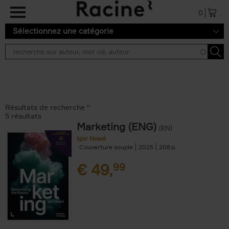
Aller au contenu principal
0
Sélectionnez une catégorie
Résultats de recherche ''
5 résultats
Marketing (ENG)
(EN)
Igor Nowé
Couverture souple
2025
208
€
49,
99