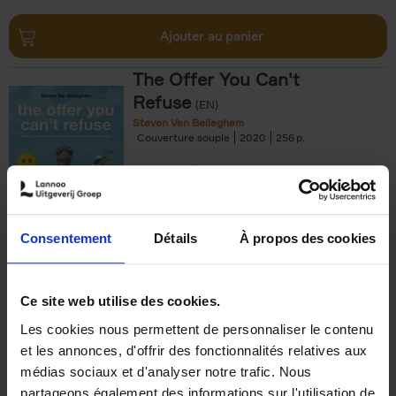
Ajouter au panier
The Offer You Can't
Refuse
(EN)
Steven Van Belleghem
Couverture souple
2020
256
€
37,
50
Consentement
Détails
À propos des cookies
Ajouter au panier
Ce site web utilise des cookies.
Les cookies nous permettent de personnaliser le contenu
Building Bonds = Building
et les annonces, d'offrir des fonctionnalités relatives aux
Business
(EN)
médias sociaux et d'analyser notre trafic. Nous
Jochen Roef
Jozefien De Feyter
Carolien Boom
partageons également des informations sur l'utilisation de
Couverture souple
2025
200