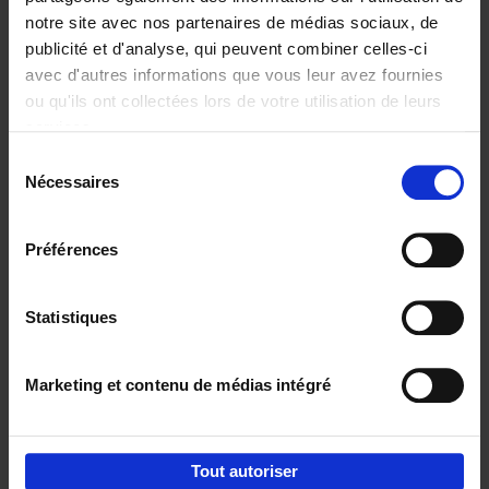
notre site avec nos partenaires de médias sociaux, de
€
29,
99
publicité et d'analyse, qui peuvent combiner celles-ci
avec d'autres informations que vous leur avez fournies
ou qu'ils ont collectées lors de votre utilisation de leurs
services.
Sélection
Nécessaires
du
Ajouter au panier
consentement
Digital marketing like a PRO -
Préférences
completely revised edition
(EN)
Clo Willaerts
Couverture souple
2022
226
Statistiques
€
35,
50
Marketing et contenu de médias intégré
Tout autoriser