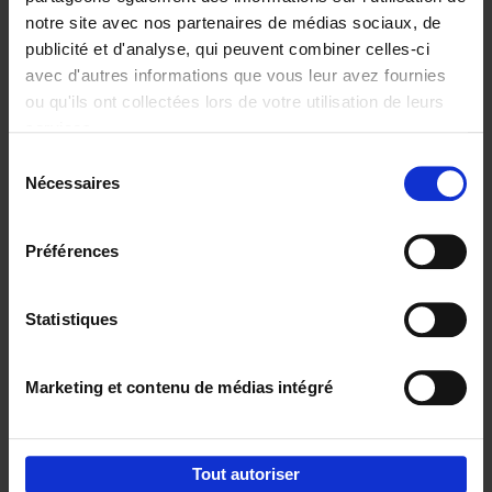
notre site avec nos partenaires de médias sociaux, de
€
29,
99
publicité et d'analyse, qui peuvent combiner celles-ci
avec d'autres informations que vous leur avez fournies
ou qu'ils ont collectées lors de votre utilisation de leurs
services.
Sélection
Nécessaires
du
Ajouter au panier
consentement
Digital marketing like a PRO -
Préférences
completely revised edition
(EN)
Clo Willaerts
Couverture souple
2022
226
Statistiques
€
35,
50
Marketing et contenu de médias intégré
Tout autoriser