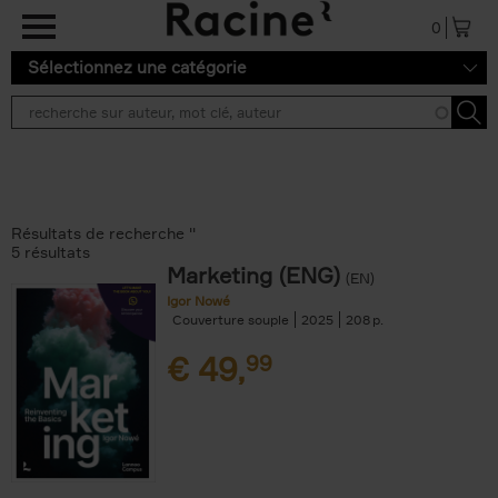
Aller au contenu principal
0
Sélectionnez une catégorie
Résultats de recherche ''
5 résultats
Marketing (ENG)
(EN)
Igor Nowé
Couverture souple
2025
208
€
49,
99