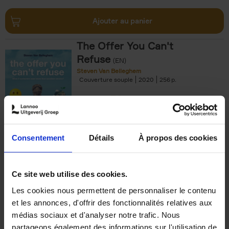
Ajouter au panier
The Offer You Can't
Refuse
(EN)
Steven Van Belleghem
Couverture souple
2020
256
€
37,
50
Consentement
Détails
À propos des cookies
Ajouter au panier
Ce site web utilise des cookies.
Les cookies nous permettent de personnaliser le contenu
Building Bonds = Building
et les annonces, d'offrir des fonctionnalités relatives aux
Business
(EN)
médias sociaux et d'analyser notre trafic. Nous
Jochen Roef
Jozefien De Feyter
Carolien Boom
partageons également des informations sur l'utilisation de
Couverture souple
2025
200