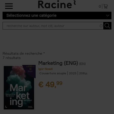
Aller au contenu principal
0
Sélectionnez une catégorie
Résultats de recherche ''
7 résultats
Marketing (ENG)
(EN)
Igor Nowé
Couverture souple
2025
208
€
49,
99