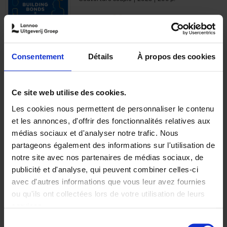
€
29,
99
Consentement
Détails
À propos des cookies
Ajouter au panier
Ce site web utilise des cookies.
Les cookies nous permettent de personnaliser le contenu
Optichannel Retail. Beyond
et les annonces, d'offrir des fonctionnalités relatives aux
the Digital Hysteria
(EN)
médias sociaux et d'analyser notre trafic. Nous
Gino Van Ossel
partageons également des informations sur l'utilisation de
Autre finition
2019
350
notre site avec nos partenaires de médias sociaux, de
€
29,
99
publicité et d'analyse, qui peuvent combiner celles-ci
avec d'autres informations que vous leur avez fournies
ou qu'ils ont collectées lors de votre utilisation de leurs
services.
Sélection