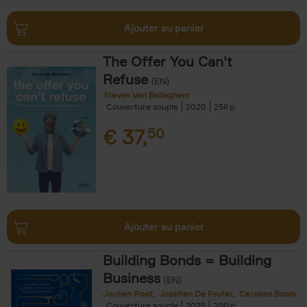
Ajouter au panier
The Offer You Can't
Refuse
(EN)
Steven Van Belleghem
Couverture souple
2020
256
€
37,
50
Ajouter au panier
Building Bonds = Building
Business
(EN)
Jochen Roef
Jozefien De Feyter
Carolien Boom
Couverture souple
2025
200