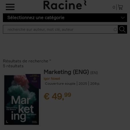
Aller au contenu principal
0
Sélectionnez une catégorie
Résultats de recherche ''
5 résultats
Marketing (ENG)
(EN)
Igor Nowé
Couverture souple
2025
208
€
49,
99