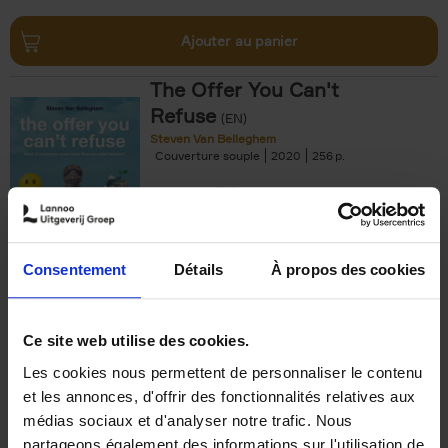
Ajouter au panier
The Offer You Can't
Refuse
(EN)
Steven Van Belleghem
Couverture souple
2020
256
€
37,
50
Consentement
Détails
À propos des cookies
Ajouter au panier
Ce site web utilise des cookies.
Les cookies nous permettent de personnaliser le contenu
Building Bonds = Building
et les annonces, d'offrir des fonctionnalités relatives aux
Business
(EN)
médias sociaux et d'analyser notre trafic. Nous
Jochen Roef
Jozefien De Feyter
Carolien Boom
partageons également des informations sur l'utilisation de
Couverture souple
2025
200