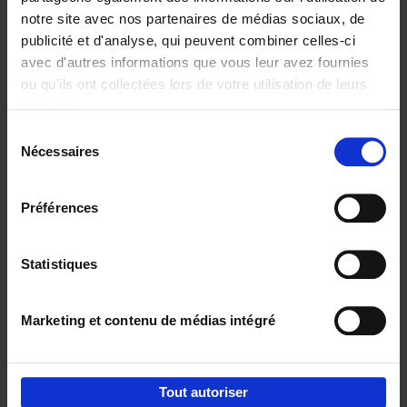
notre site avec nos partenaires de médias sociaux, de
€
29,
99
publicité et d'analyse, qui peuvent combiner celles-ci
avec d'autres informations que vous leur avez fournies
ou qu'ils ont collectées lors de votre utilisation de leurs
services.
Sélection
Nécessaires
du
Ajouter au panier
consentement
Digital marketing like a PRO -
Préférences
completely revised edition
(EN)
Clo Willaerts
Couverture souple
2022
226
Statistiques
€
35,
50
Marketing et contenu de médias intégré
Tout autoriser