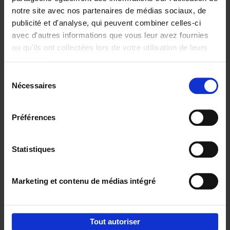
notre site avec nos partenaires de médias sociaux, de
€
29,
99
publicité et d'analyse, qui peuvent combiner celles-ci
avec d'autres informations que vous leur avez fournies
ou qu'ils ont collectées lors de votre utilisation de leurs
services.
Sélection
Nécessaires
du
Ajouter au panier
consentement
Digital marketing like a PRO -
Préférences
completely revised edition
(EN)
Clo Willaerts
Couverture souple
2022
226
Statistiques
€
35,
50
Marketing et contenu de médias intégré
Tout autoriser