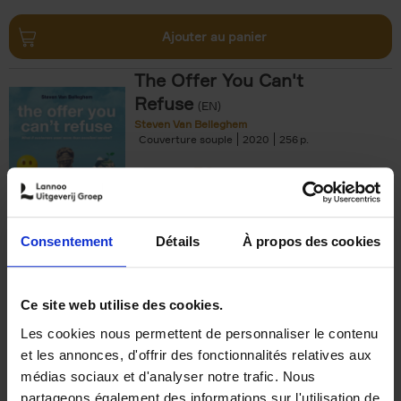
Ajouter au panier
The Offer You Can't
Refuse
(EN)
Steven Van Belleghem
Couverture souple
2020
256
€
37,
50
Consentement
Détails
À propos des cookies
Ajouter au panier
Ce site web utilise des cookies.
Les cookies nous permettent de personnaliser le contenu
Building Bonds = Building
et les annonces, d'offrir des fonctionnalités relatives aux
Business
(EN)
médias sociaux et d'analyser notre trafic. Nous
Jochen Roef
Jozefien De Feyter
Carolien Boom
partageons également des informations sur l'utilisation de
Couverture souple
2025
200