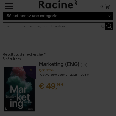
Aller au contenu principal
0
Sélectionnez une catégorie
Résultats de recherche ''
5 résultats
Marketing (ENG)
(EN)
Igor Nowé
Couverture souple
2025
208
€
49,
99