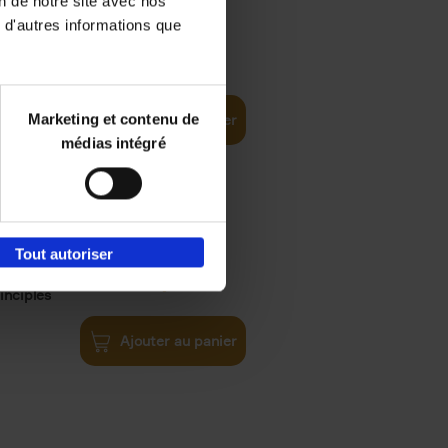
on de notre site avec nos
 d'autres informations que
€
35,
50
Marketing et contenu de
Ajouter au panier
médias intégré
Tout autoriser
€
34,
99
inciples
Ajouter au panier