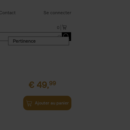
Contact
Se connecter
0
Pertinence
€
49,
99
Ajouter au panier