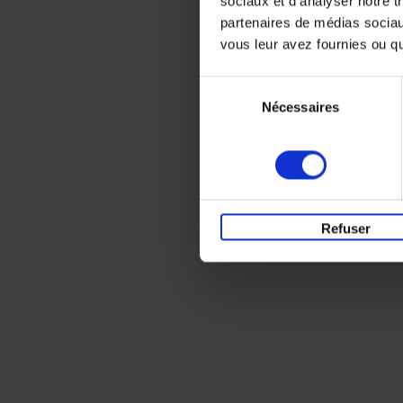
sociaux et d'analyser notre t
partenaires de médias sociaux
vous leur avez fournies ou qu'
Sélection
Nécessaires
du
consentement
Refuser