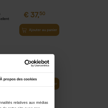
€
37,
50
)
ellent
Ajouter au panier
iness
€
29,
99
(EN)
tal world
À propos des cookies
Ajouter au panier
nnalités relatives aux médias