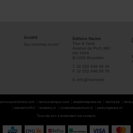
Société
Éditions Racine
Tour & Taxis
Qui sommes-nous?
Avenue du Port, 86C
bte 104A
B-1000 Bruxelles
T. 32 (0)2 646 44 44
F. 32 (0)2 646 55 70
E.
info@racine.be
lannoopublishers.com
lannoocampus.com
academiapress.be
racine.be
terra
meulenhoff.nl
boekerij.nl
unieboekspectrum.nl
parkuitgevers.nl
Tous les prix s’entendent tva compris.