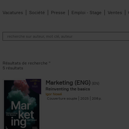
Vacatures
Société
Presse
Emploi - Stage
Ventes
Résultats de recherche ''
5 résultats
Marketing (ENG)
(EN)
lter
Reinventing the basics
Igor Nowé
Couverture souple
2025
208
te filter
r
Feyter filter
an Belleghem filter