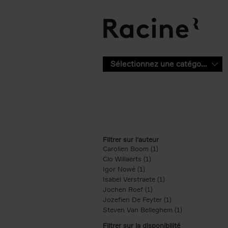
Aller au contenu principal
Sélectionnez une catégorie
Filtrer sur l'auteur
Carolien Boom (1)
Apply Carolien Boom fi
Clo Willaerts (1)
Apply Clo Willaerts filter
Igor Nowé (1)
Apply Igor Nowé filter
Isabel Verstraete (1)
Apply Isabel Verstrae
Jochen Roef (1)
Apply Jochen Roef filte
Jozefien De Feyter (1)
Apply Jozefien De 
Steven Van Belleghem (1)
Apply Steven V
Filtrer sur la disponibilité