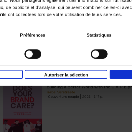
rafic. Nous partageons également des informations sur l'utilisati
, de publicité et d'analyse, qui peuvent combiner celles-ci avec
Digital marketing like a PRO -
ils ont collectées lors de votre utilisation de leurs services.
completely revised edition
(EN)
Prepare. Run. Optimize.
Clo Willaerts
Préférences
Statistiques
Couverture souple
2022
226
Autoriser la sélection
Does Your Brand Care?
(EN)
Building a Better World with the C A R E pr
Isabel Verstraete
Couverture souple
2021
147