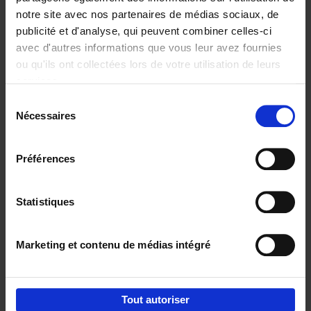
notre site avec nos partenaires de médias sociaux, de
€
29,
99
publicité et d'analyse, qui peuvent combiner celles-ci
avec d'autres informations que vous leur avez fournies
ou qu'ils ont collectées lors de votre utilisation de leurs
services.
Sélection
Nécessaires
du
Ajouter au panier
consentement
Digital marketing like a PRO -
Préférences
completely revised edition
(EN)
Clo Willaerts
Couverture souple
2022
226
Statistiques
€
35,
50
Marketing et contenu de médias intégré
Tout autoriser