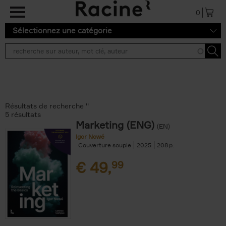
Aller au contenu principal
0
Sélectionnez une catégorie
Résultats de recherche ''
5 résultats
Marketing (ENG)
(EN)
Igor Nowé
Couverture souple
2025
208
€
49,
99