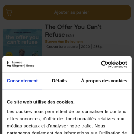
Ajouter au panier
The Offer You Can't
Refuse
(EN)
Steven Van Belleghem
Couverture souple
2020
256
€
37,
50
Consentement
Détails
À propos des cookies
Ajouter au panier
Ce site web utilise des cookies.
Les cookies nous permettent de personnaliser le contenu
Building Bonds = Building
et les annonces, d'offrir des fonctionnalités relatives aux
Business
(EN)
médias sociaux et d'analyser notre trafic. Nous
Jochen Roef
Jozefien De Feyter
Carolien Boom
partageons également des informations sur l'utilisation de
Couverture souple
2025
200