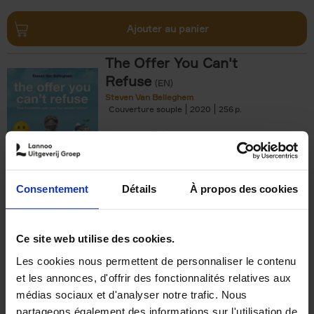
Ajouter au panier
The Offer You Can't
Refuse
(EN)
Steven Van Belleghem
Couverture souple
2020
256
€
37,
50
Consentement
Détails
À propos des cookies
Ajouter au panier
Ce site web utilise des cookies.
Les cookies nous permettent de personnaliser le contenu
Building Bonds = Building
et les annonces, d'offrir des fonctionnalités relatives aux
Business
(EN)
médias sociaux et d'analyser notre trafic. Nous
Jochen Roef
Jozefien De Feyter
Carolien Boom
partageons également des informations sur l'utilisation de
Couverture souple
2025
200