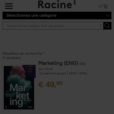
Aller au contenu principal
0
Sélectionnez une catégorie
Résultats de recherche ''
5 résultats
Marketing (ENG)
(EN)
Igor Nowé
Couverture souple
2025
208
€
49,
99