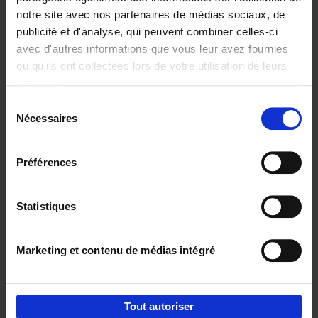
notre site avec nos partenaires de médias sociaux, de
€
29,
99
publicité et d'analyse, qui peuvent combiner celles-ci
avec d'autres informations que vous leur avez fournies
ou qu'ils ont collectées lors de votre utilisation de leurs
services.
Sélection
Nécessaires
du
Ajouter au panier
consentement
Digital marketing like a PRO -
Préférences
completely revised edition
(EN)
Clo Willaerts
Couverture souple
2022
226
Statistiques
€
35,
50
Marketing et contenu de médias intégré
Tout autoriser