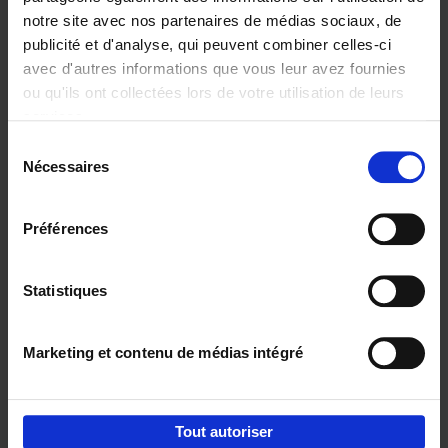
notre site avec nos partenaires de médias sociaux, de
€
29,
99
publicité et d'analyse, qui peuvent combiner celles-ci
avec d'autres informations que vous leur avez fournies
ou qu'ils ont collectées lors de votre utilisation de leurs
services.
Sélection
Nécessaires
du
Ajouter au panier
consentement
Digital marketing like a PRO -
Préférences
completely revised edition
(EN)
Clo Willaerts
Couverture souple
2022
226
Statistiques
€
35,
50
Marketing et contenu de médias intégré
Tout autoriser