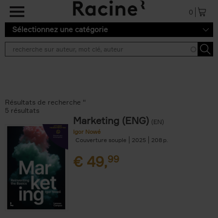
Aller au contenu principal
0
Sélectionnez une catégorie
Résultats de recherche ''
5 résultats
Marketing (ENG)
(EN)
Igor Nowé
Couverture souple
2025
208
€
49,
99