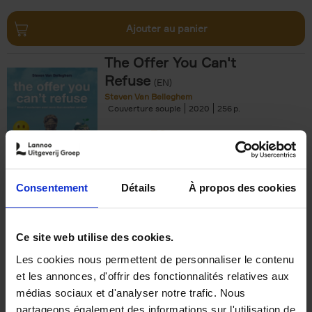
Ajouter au panier
The Offer You Can't
Refuse
(EN)
Steven Van Belleghem
Couverture souple
2020
256
€
37,
50
Consentement
Détails
À propos des cookies
Ajouter au panier
Ce site web utilise des cookies.
Les cookies nous permettent de personnaliser le contenu
Building Bonds = Building
et les annonces, d'offrir des fonctionnalités relatives aux
Business
(EN)
médias sociaux et d'analyser notre trafic. Nous
Jochen Roef
Jozefien De Feyter
Carolien Boom
partageons également des informations sur l'utilisation de
Couverture souple
2025
200