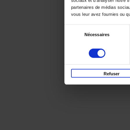
sociaux et d'analyser notre t
partenaires de médias sociaux
vous leur avez fournies ou qu'
Sélection
Nécessaires
du
consentement
Refuser