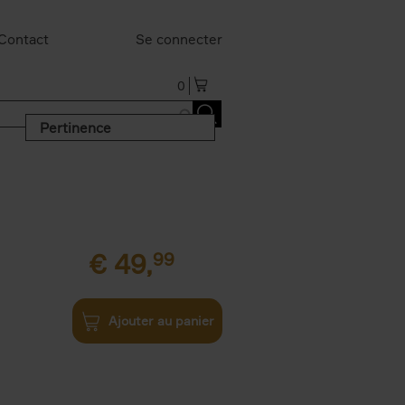
Contact
Se connecter
0
Pertinence
€
49,
99
Ajouter au panier