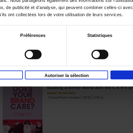
rafic. Nous partageons également des informations sur l'utilisati
, de publicité et d'analyse, qui peuvent combiner celles-ci avec
Digital marketing like a PRO -
ils ont collectées lors de votre utilisation de leurs services.
completely revised edition
(EN)
Prepare. Run. Optimize.
Clo Willaerts
Préférences
Statistiques
Couverture souple
2022
226
Autoriser la sélection
Does Your Brand Care?
(EN)
Building a Better World with the C A R E pr
Isabel Verstraete
Couverture souple
2021
147