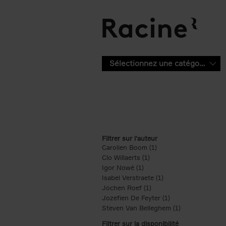
Aller au contenu principal
Sélectionnez une catégorie
Filtrer sur l'auteur
Carolien Boom (1)
Apply Carolien Boom fi
Clo Willaerts (1)
Apply Clo Willaerts filter
Igor Nowé (1)
Apply Igor Nowé filter
Isabel Verstraete (1)
Apply Isabel Verstrae
Jochen Roef (1)
Apply Jochen Roef filte
Jozefien De Feyter (1)
Apply Jozefien De 
Steven Van Belleghem (1)
Apply Steven V
Filtrer sur la disponibilité