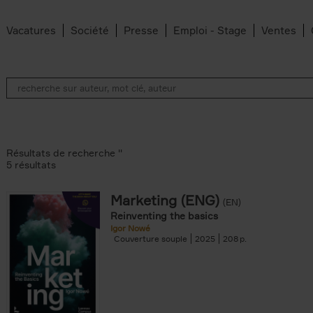
Vacatures
Société
Presse
Emploi - Stage
Ventes
Résultats de recherche ''
5 résultats
Marketing (ENG)
(EN)
lter
Reinventing the basics
Igor Nowé
Couverture souple
2025
208
te filter
r
Feyter filter
an Belleghem filter