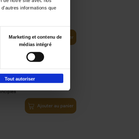
on de notre site avec nos
 d'autres informations que
€
35,
50
Marketing et contenu de
Ajouter au panier
médias intégré
Tout autoriser
€
34,
99
inciples
Ajouter au panier