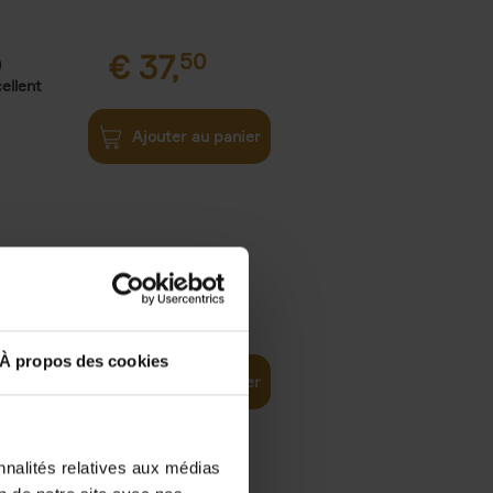
€
37,
50
)
ellent
Ajouter au panier
iness
€
29,
99
(EN)
tal world
À propos des cookies
Ajouter au panier
nnalités relatives aux médias