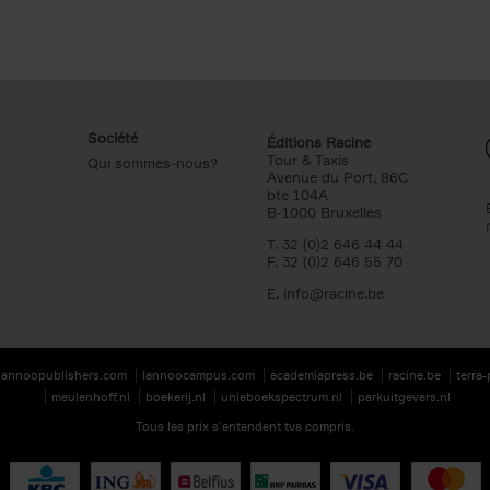
Société
Éditions Racine
Tour & Taxis
Qui sommes-nous?
Avenue du Port, 86C
bte 104A
B-1000 Bruxelles
T. 32 (0)2 646 44 44
F. 32 (0)2 646 55 70
E.
info@racine.be
lannoopublishers.com
lannoocampus.com
academiapress.be
racine.be
terra
meulenhoff.nl
boekerij.nl
unieboekspectrum.nl
parkuitgevers.nl
Tous les prix s’entendent tva compris.