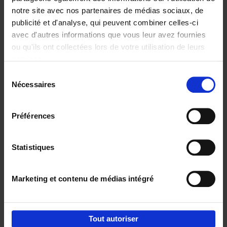
notre site avec nos partenaires de médias sociaux, de
€
29,
99
publicité et d'analyse, qui peuvent combiner celles-ci
avec d'autres informations que vous leur avez fournies
ou qu'ils ont collectées lors de votre utilisation de leurs
services.
Sélection
Nécessaires
du
Ajouter au panier
consentement
Digital marketing like a PRO -
Préférences
completely revised edition
(EN)
Clo Willaerts
Couverture souple
2022
226
Statistiques
€
35,
50
Marketing et contenu de médias intégré
Tout autoriser