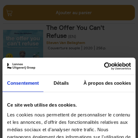
Ajouter au panier
The Offer You Can't
Refuse
(EN)
Steven Van Belleghem
Couverture souple
2020
256
€
37,
50
Consentement
Détails
À propos des cookies
Ajouter au panier
Ce site web utilise des cookies.
Les cookies nous permettent de personnaliser le contenu
Building Bonds = Building
et les annonces, d'offrir des fonctionnalités relatives aux
Business
(EN)
médias sociaux et d'analyser notre trafic. Nous
Jochen Roef
Jozefien De Feyter
Carolien Boom
partageons également des informations sur l'utilisation de
Couverture souple
2025
200