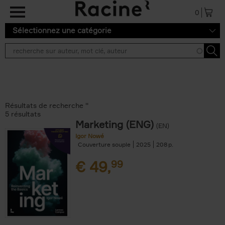
Aller au contenu principal
0
Sélectionnez une catégorie
Résultats de recherche ''
5 résultats
Marketing (ENG)
(EN)
Igor Nowé
Couverture souple
2025
208
€
49,
99