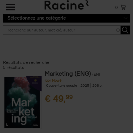
Aller au contenu principal
0
Sélectionnez une catégorie
Résultats de recherche ''
5 résultats
Marketing (ENG)
(EN)
Igor Nowé
Couverture souple
2025
208
€
49,
99