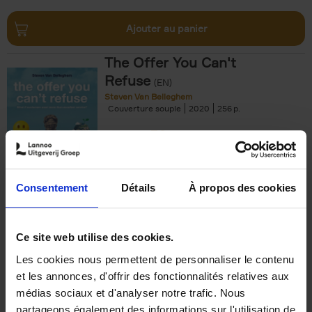
Ajouter au panier
The Offer You Can't
Refuse
(EN)
Steven Van Belleghem
Couverture souple
2020
256
€
37,
50
Consentement
Détails
À propos des cookies
Ajouter au panier
Ce site web utilise des cookies.
Les cookies nous permettent de personnaliser le contenu
Building Bonds = Building
et les annonces, d'offrir des fonctionnalités relatives aux
Business
(EN)
médias sociaux et d'analyser notre trafic. Nous
Jochen Roef
Jozefien De Feyter
Carolien Boom
partageons également des informations sur l'utilisation de
Couverture souple
2025
200