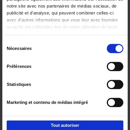
notre site avec nos partenaires de médias sociaux, de
€
29,
99
publicité et d'analyse, qui peuvent combiner celles-ci
avec d'autres informations que vous leur avez fournies
ou qu'ils ont collectées lors de votre utilisation de leurs
services.
Sélection
Nécessaires
du
Ajouter au panier
consentement
Digital marketing like a PRO -
Préférences
completely revised edition
(EN)
Clo Willaerts
Couverture souple
2022
226
Statistiques
€
35,
50
Marketing et contenu de médias intégré
Tout autoriser