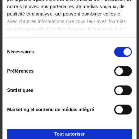
notre site avec nos partenaires de médias sociaux, de
€
37,
50
publicité et d'analyse, qui peuvent combiner celles-ci
avec d'autres informations que vous leur avez fournies
ou qu'ils ont collectées lors de votre utilisation de leurs
services.
Sélection
Nécessaires
du
Ajouter au panier
consentement
Building Bonds = Building
Préférences
Business
(EN)
Jochen Roef
Jozefien De Feyter
Carolien Boom
Couverture souple
2025
200
Statistiques
€
29,
99
Marketing et contenu de médias intégré
Tout autoriser