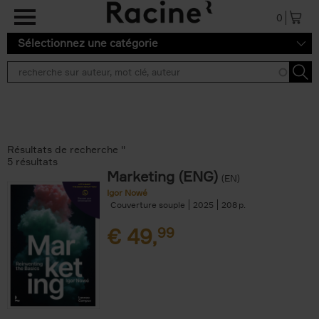
Aller au contenu principal
0
Sélectionnez une catégorie
Résultats de recherche ''
5 résultats
Marketing (ENG)
(EN)
Igor Nowé
Couverture souple
2025
208
€
49,
99