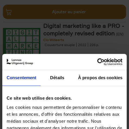
Ajouter au panier
Digital marketing like a PRO -
completely revised edition
(EN)
Clo Willaerts
Couverture souple
2022
226
€
35,
50
Consentement
Détails
À propos des cookies
Ajouter au panier
Ce site web utilise des cookies.
Les cookies nous permettent de personnaliser le contenu
The Offer You Can't
et les annonces, d'offrir des fonctionnalités relatives aux
Refuse
(EN)
médias sociaux et d'analyser notre trafic. Nous
Steven Van Belleghem
partageons également des informations sur l'utilisation de
Couverture souple
2020
256