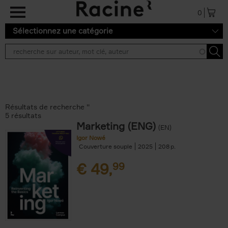
Aller au contenu principal
0
Sélectionnez une catégorie
Résultats de recherche ''
5 résultats
Marketing (ENG)
(EN)
Igor Nowé
Couverture souple
2025
208
€
49,
99