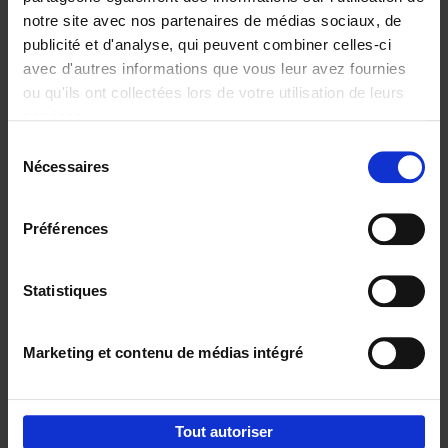
notre site avec nos partenaires de médias sociaux, de
€
29,
99
publicité et d'analyse, qui peuvent combiner celles-ci
avec d'autres informations que vous leur avez fournies
ou qu'ils ont collectées lors de votre utilisation de leurs
services.
Sélection
Nécessaires
du
Ajouter au panier
consentement
Digital marketing like a PRO -
Préférences
completely revised edition
(EN)
Clo Willaerts
Couverture souple
2022
226
Statistiques
€
35,
50
Marketing et contenu de médias intégré
Tout autoriser