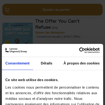
Ajouter au panier
The Offer You Can't
Refuse
(EN)
Steven Van Belleghem
Couverture souple
2020
256
€
37,
50
Consentement
Détails
À propos des cookies
Ajouter au panier
Ce site web utilise des cookies.
Les cookies nous permettent de personnaliser le contenu
Building Bonds = Building
et les annonces, d'offrir des fonctionnalités relatives aux
Business
(EN)
médias sociaux et d'analyser notre trafic. Nous
Jochen Roef
Jozefien De Feyter
Carolien Boom
partageons également des informations sur l'utilisation de
Couverture souple
2025
200