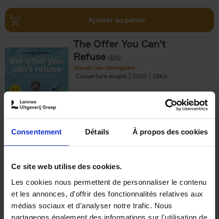
Ajouter au panier
The Offer You Can't
Refuse
(EN)
Steven Van Belleghem
Couverture souple
2020
256
€
37,
50
Consentement
Détails
À propos des cookies
Ajouter au panier
Ce site web utilise des cookies.
Les cookies nous permettent de personnaliser le contenu
Building Bonds = Building
et les annonces, d'offrir des fonctionnalités relatives aux
Business
(EN)
médias sociaux et d'analyser notre trafic. Nous
Jochen Roef
Jozefien De Feyter
Carolien Boom
partageons également des informations sur l'utilisation de
Couverture souple
2025
200