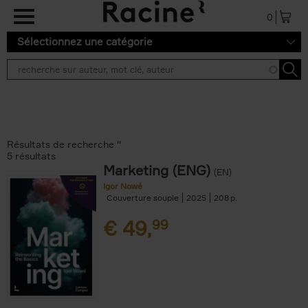
Aller au contenu principal
0
Sélectionnez une catégorie
Résultats de recherche ''
5 résultats
Marketing (ENG)
(EN)
Igor Nowé
Couverture souple
2025
208
€
49,
99