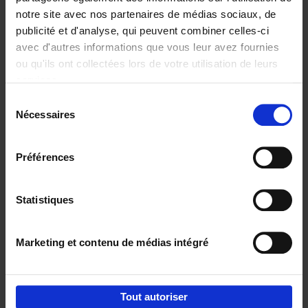
notre site avec nos partenaires de médias sociaux, de
€
29,
99
publicité et d'analyse, qui peuvent combiner celles-ci
avec d'autres informations que vous leur avez fournies
ou qu'ils ont collectées lors de votre utilisation de leurs
services.
Sélection
Nécessaires
du
Ajouter au panier
consentement
Digital marketing like a PRO -
Préférences
completely revised edition
(EN)
Clo Willaerts
Couverture souple
2022
226
Statistiques
€
35,
50
Marketing et contenu de médias intégré
Tout autoriser