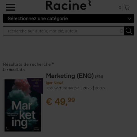
Aller au contenu principal
0
Sélectionnez une catégorie
Résultats de recherche ''
5 résultats
Marketing (ENG)
(EN)
Igor Nowé
Couverture souple
2025
208
€
49,
99