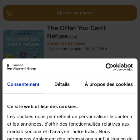
Ajouter au panier
The Offer You Can't
Refuse
(EN)
Steven Van Belleghem
Couverture souple
2020
256
€
37,
50
Consentement
Détails
À propos des cookies
Ajouter au panier
Ce site web utilise des cookies.
Les cookies nous permettent de personnaliser le contenu
Building Bonds = Building
et les annonces, d'offrir des fonctionnalités relatives aux
Business
(EN)
médias sociaux et d'analyser notre trafic. Nous
Jochen Roef
Jozefien De Feyter
Carolien Boom
partageons également des informations sur l'utilisation de
Couverture souple
2025
200