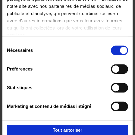
notre site avec nos partenaires de médias sociaux, de
€
29,
99
publicité et d'analyse, qui peuvent combiner celles-ci
avec d'autres informations que vous leur avez fournies
ou qu'ils ont collectées lors de votre utilisation de leurs
services.
Sélection
Nécessaires
du
Ajouter au panier
consentement
Digital marketing like a PRO -
Préférences
completely revised edition
(EN)
Clo Willaerts
Couverture souple
2022
226
Statistiques
€
35,
50
Marketing et contenu de médias intégré
Tout autoriser