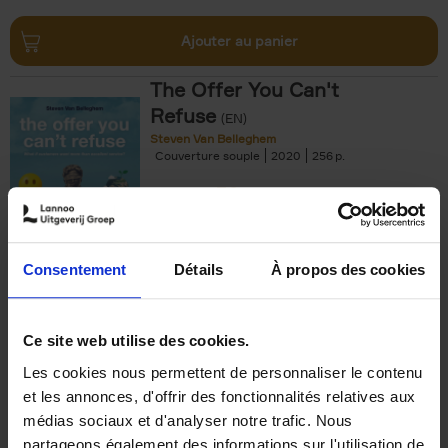
Ajouter au panier
The Offer You Can't
Refuse
(EN)
Steven Van Belleghem
Couverture souple
2020
256
€
37,
50
Consentement
Détails
À propos des cookies
Ajouter au panier
Ce site web utilise des cookies.
Les cookies nous permettent de personnaliser le contenu
Building Bonds = Building
et les annonces, d'offrir des fonctionnalités relatives aux
Business
(EN)
médias sociaux et d'analyser notre trafic. Nous
Jochen Roef
Jozefien De Feyter
Carolien Boom
partageons également des informations sur l'utilisation de
Couverture souple
2025
200