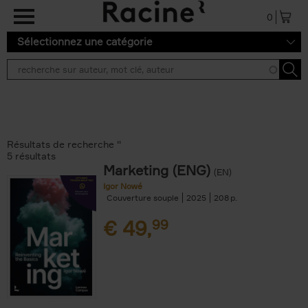
Aller au contenu principal
0
Sélectionnez une catégorie
Résultats de recherche ''
5 résultats
Marketing (ENG)
(EN)
Igor Nowé
Couverture souple
2025
208
€
49,
99