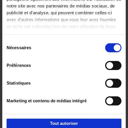
notre site avec nos partenaires de médias sociaux, de
€
29,
99
publicité et d'analyse, qui peuvent combiner celles-ci
avec d'autres informations que vous leur avez fournies
ou qu'ils ont collectées lors de votre utilisation de leurs
services.
Sélection
Nécessaires
du
Ajouter au panier
consentement
Digital marketing like a PRO -
Préférences
completely revised edition
(EN)
Clo Willaerts
Couverture souple
2022
226
Statistiques
€
35,
50
Marketing et contenu de médias intégré
Tout autoriser