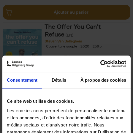
Ajouter au panier
The Offer You Can't
Refuse
(EN)
Steven Van Belleghem
Couverture souple
2020
256
€
37,
50
Consentement
Détails
À propos des cookies
Ajouter au panier
Ce site web utilise des cookies.
Les cookies nous permettent de personnaliser le contenu
Building Bonds = Building
et les annonces, d'offrir des fonctionnalités relatives aux
Business
(EN)
médias sociaux et d'analyser notre trafic. Nous
Jochen Roef
Jozefien De Feyter
Carolien Boom
partageons également des informations sur l'utilisation de
Couverture souple
2025
200