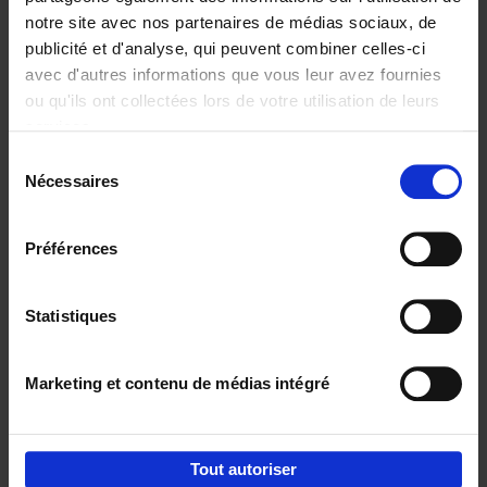
notre site avec nos partenaires de médias sociaux, de
€
29,
99
publicité et d'analyse, qui peuvent combiner celles-ci
avec d'autres informations que vous leur avez fournies
ou qu'ils ont collectées lors de votre utilisation de leurs
services.
Sélection
Nécessaires
du
Ajouter au panier
consentement
Digital marketing like a PRO -
Préférences
completely revised edition
(EN)
Clo Willaerts
Couverture souple
2022
226
Statistiques
€
35,
50
Marketing et contenu de médias intégré
Tout autoriser