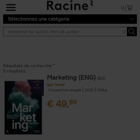
Aller au contenu principal
0
Sélectionnez une catégorie
Résultats de recherche ''
5 résultats
Marketing (ENG)
(EN)
Igor Nowé
Couverture souple
2025
208
€
49,
99