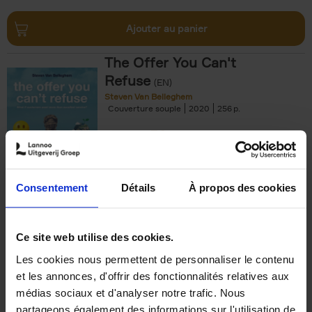
Ajouter au panier
The Offer You Can't
Refuse
(EN)
Steven Van Belleghem
Couverture souple
2020
256
€
37,
50
Consentement
Détails
À propos des cookies
Ajouter au panier
Ce site web utilise des cookies.
Les cookies nous permettent de personnaliser le contenu
Building Bonds = Building
et les annonces, d'offrir des fonctionnalités relatives aux
Business
(EN)
médias sociaux et d'analyser notre trafic. Nous
Jochen Roef
Jozefien De Feyter
Carolien Boom
partageons également des informations sur l'utilisation de
Couverture souple
2025
200