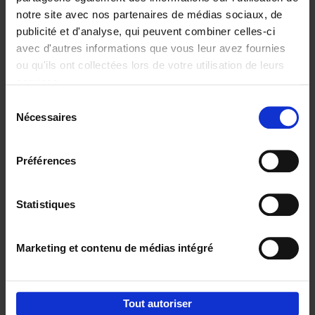
notre site avec nos partenaires de médias sociaux, de
€
29,
99
publicité et d'analyse, qui peuvent combiner celles-ci
avec d'autres informations que vous leur avez fournies
ou qu'ils ont collectées lors de votre utilisation de leurs
services.
Sélection
Nécessaires
du
Ajouter au panier
consentement
Digital marketing like a PRO -
Préférences
completely revised edition
(EN)
Clo Willaerts
Couverture souple
2022
226
Statistiques
€
35,
50
Marketing et contenu de médias intégré
Tout autoriser