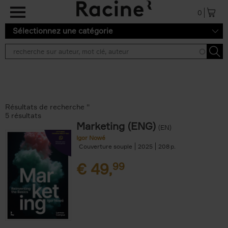
Aller au contenu principal
0
Sélectionnez une catégorie
Résultats de recherche ''
5 résultats
Marketing (ENG)
(EN)
Igor Nowé
Couverture souple
2025
208
€
49,
99