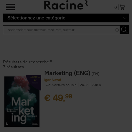
Aller au contenu principal
0
Sélectionnez une catégorie
Résultats de recherche ''
7 résultats
Marketing (ENG)
(EN)
Igor Nowé
Couverture souple
2025
208
€
49,
99