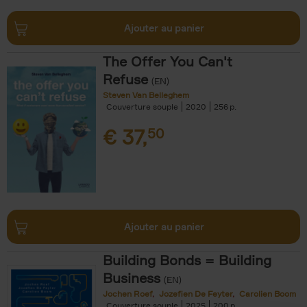
Ajouter au panier
The Offer You Can't
Refuse
(EN)
Steven Van Belleghem
Couverture souple
2020
256
€
37,
50
Ajouter au panier
Building Bonds = Building
Business
(EN)
Jochen Roef
Jozefien De Feyter
Carolien Boom
Couverture souple
2025
200