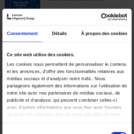
€
29,
99
Consentement
Détails
À propos des cookies
Ajouter au panier
Ce site web utilise des cookies.
Les cookies nous permettent de personnaliser le contenu
Optichannel Retail. Beyond
et les annonces, d'offrir des fonctionnalités relatives aux
the Digital Hysteria
(EN)
médias sociaux et d'analyser notre trafic. Nous
Gino Van Ossel
partageons également des informations sur l'utilisation de
Autre finition
2019
350
notre site avec nos partenaires de médias sociaux, de
€
29,
99
publicité et d'analyse, qui peuvent combiner celles-ci
avec d'autres informations que vous leur avez fournies
ou qu'ils ont collectées lors de votre utilisation de leurs
services.
Sélection