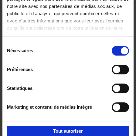
notre site avec nos partenaires de médias sociaux, de
€
29,
99
publicité et d'analyse, qui peuvent combiner celles-ci
avec d'autres informations que vous leur avez fournies
ou qu'ils ont collectées lors de votre utilisation de leurs
services.
Sélection
Nécessaires
du
Ajouter au panier
consentement
Digital marketing like a PRO -
Préférences
completely revised edition
(EN)
Clo Willaerts
Couverture souple
2022
226
Statistiques
€
35,
50
Marketing et contenu de médias intégré
Tout autoriser