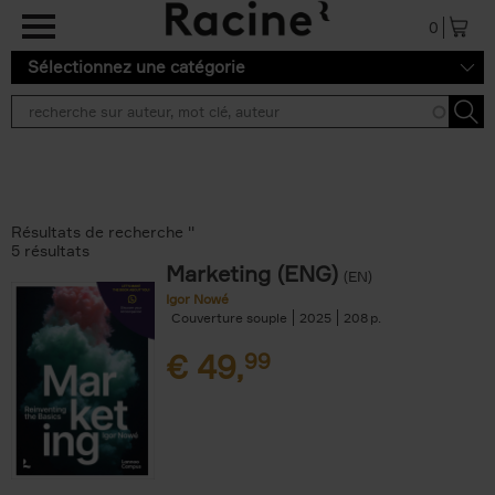
Aller au contenu principal
0
Sélectionnez une catégorie
Résultats de recherche ''
5 résultats
Marketing (ENG)
(EN)
Igor Nowé
Couverture souple
2025
208
€
49,
99