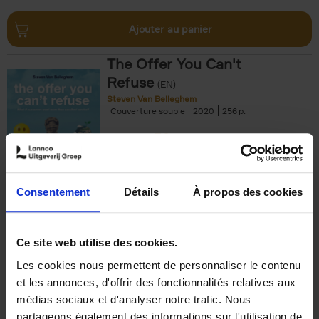
Ajouter au panier
The Offer You Can't
Refuse
(EN)
Steven Van Belleghem
Couverture souple
2020
256
€
37,
50
Consentement
Détails
À propos des cookies
Ajouter au panier
Ce site web utilise des cookies.
Les cookies nous permettent de personnaliser le contenu
Building Bonds = Building
et les annonces, d'offrir des fonctionnalités relatives aux
Business
(EN)
médias sociaux et d'analyser notre trafic. Nous
Jochen Roef
Jozefien De Feyter
Carolien Boom
partageons également des informations sur l'utilisation de
Couverture souple
2025
200