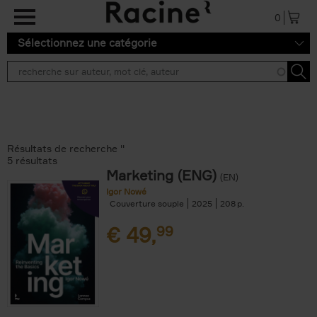
Aller au contenu principal
0
Sélectionnez une catégorie
Résultats de recherche ''
5 résultats
Marketing (ENG)
(EN)
Igor Nowé
Couverture souple
2025
208
€
49,
99