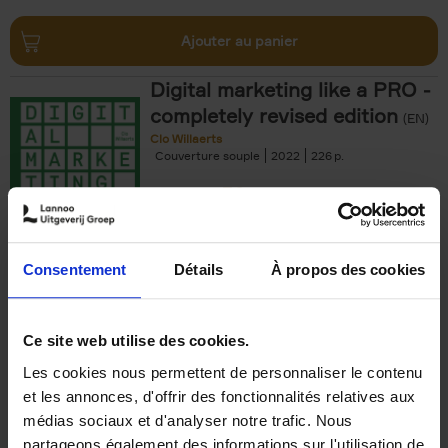
Ajouter au panier
Digital marketing like a PRO -
completely revised edition
(EN)
Clo Willaerts
Couverture souple
2022
226
€
35,
50
Consentement
Détails
À propos des cookies
Ajouter au panier
Ce site web utilise des cookies.
Les cookies nous permettent de personnaliser le contenu
The Offer You Can't
et les annonces, d'offrir des fonctionnalités relatives aux
Refuse
(EN)
médias sociaux et d'analyser notre trafic. Nous
Steven Van Belleghem
partageons également des informations sur l'utilisation de
Couverture souple
2020
256