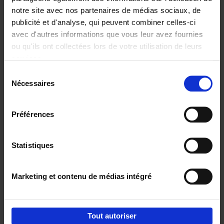
notre site avec nos partenaires de médias sociaux, de
€
37,
50
publicité et d'analyse, qui peuvent combiner celles-ci
avec d'autres informations que vous leur avez fournies
ou qu'ils ont collectées lors de votre utilisation de leurs
services.
Sélection
Nécessaires
du
Ajouter au panier
consentement
Building Bonds = Building
Préférences
Business
(EN)
Jochen Roef
Jozefien De Feyter
Carolien Boom
Couverture souple
2025
200
Statistiques
€
29,
99
Marketing et contenu de médias intégré
Tout autoriser