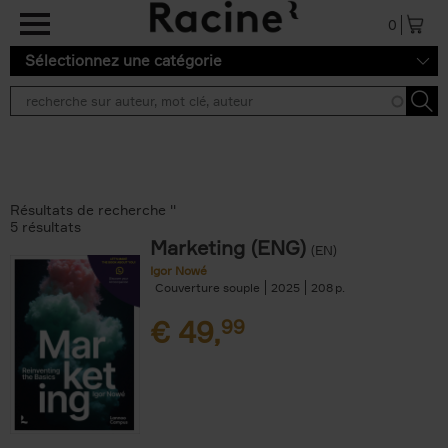
Aller au contenu principal
0
Sélectionnez une catégorie
Résultats de recherche ''
5 résultats
Marketing (ENG)
(EN)
Igor Nowé
Couverture souple
2025
208
€
49,
99