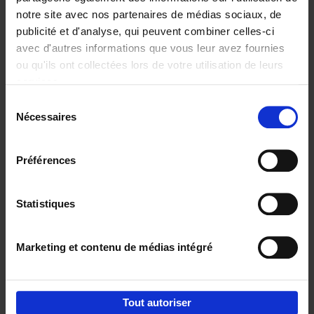
notre site avec nos partenaires de médias sociaux, de
€
29,
99
publicité et d'analyse, qui peuvent combiner celles-ci
avec d'autres informations que vous leur avez fournies
ou qu'ils ont collectées lors de votre utilisation de leurs
services.
Sélection
Nécessaires
du
Ajouter au panier
consentement
Digital marketing like a PRO -
Préférences
completely revised edition
(EN)
Clo Willaerts
Couverture souple
2022
226
Statistiques
€
35,
50
Marketing et contenu de médias intégré
Tout autoriser