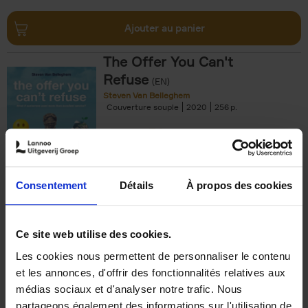
Ajouter au panier
The Offer You Can't
Refuse
(EN)
Steven Van Belleghem
Couverture souple
2020
256
€
37,
50
Consentement
Détails
À propos des cookies
Ajouter au panier
Ce site web utilise des cookies.
Les cookies nous permettent de personnaliser le contenu
Building Bonds = Building
et les annonces, d'offrir des fonctionnalités relatives aux
Business
(EN)
médias sociaux et d'analyser notre trafic. Nous
Jochen Roef
Jozefien De Feyter
Carolien Boom
partageons également des informations sur l'utilisation de
Couverture souple
2025
200