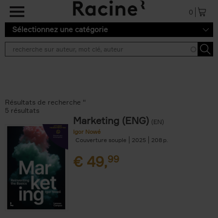
Aller au contenu principal
0
Sélectionnez une catégorie
Résultats de recherche ''
5 résultats
Marketing (ENG)
(EN)
Igor Nowé
Couverture souple
2025
208
€
49,
99