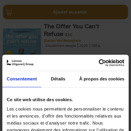
Ajouter au panier
The Offer You Can't
Refuse
(EN)
Steven Van Belleghem
Couverture souple
2020
256
€
37,
50
Consentement
Détails
À propos des cookies
Ajouter au panier
Ce site web utilise des cookies.
Les cookies nous permettent de personnaliser le contenu
Building Bonds = Building
et les annonces, d'offrir des fonctionnalités relatives aux
Business
(EN)
médias sociaux et d'analyser notre trafic. Nous
Jochen Roef
Jozefien De Feyter
Carolien Boom
partageons également des informations sur l'utilisation de
Couverture souple
2025
200