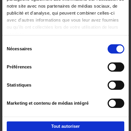
notre site avec nos partenaires de médias sociaux, de
€
29,
99
publicité et d'analyse, qui peuvent combiner celles-ci
avec d'autres informations que vous leur avez fournies
ou qu'ils ont collectées lors de votre utilisation de leurs
services.
Sélection
Nécessaires
du
Ajouter au panier
consentement
Digital marketing like a PRO -
Préférences
completely revised edition
(EN)
Clo Willaerts
Couverture souple
2022
226
Statistiques
€
35,
50
Marketing et contenu de médias intégré
Tout autoriser