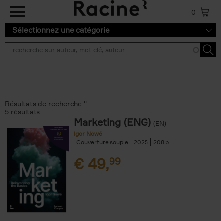
Aller au contenu principal
0
Sélectionnez une catégorie
Résultats de recherche ''
5 résultats
Marketing (ENG)
(EN)
Igor Nowé
Couverture souple
2025
208
€
49,
99