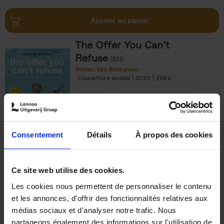
Ajouter au panier
The Offer You Can't
Refuse
(EN)
Steven Van Belleghem
Couverture souple
2020
256
€
37,
50
Consentement
Détails
À propos des cookies
Ajouter au panier
Ce site web utilise des cookies.
Les cookies nous permettent de personnaliser le contenu
Building Bonds = Building
et les annonces, d'offrir des fonctionnalités relatives aux
Business
(EN)
médias sociaux et d'analyser notre trafic. Nous
Jochen Roef
Jozefien De Feyter
Carolien Boom
partageons également des informations sur l'utilisation de
Couverture souple
2025
200