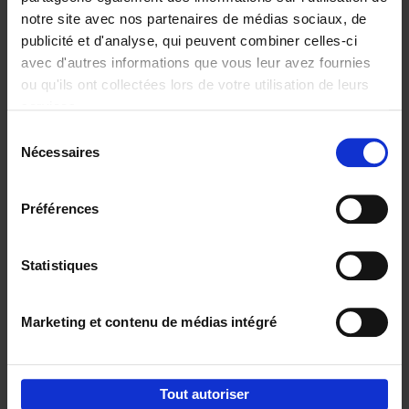
notre site avec nos partenaires de médias sociaux, de
€
29,
99
publicité et d'analyse, qui peuvent combiner celles-ci
avec d'autres informations que vous leur avez fournies
ou qu'ils ont collectées lors de votre utilisation de leurs
services.
Sélection
Nécessaires
du
Ajouter au panier
consentement
Digital marketing like a PRO -
Préférences
completely revised edition
(EN)
Clo Willaerts
Couverture souple
2022
226
Statistiques
€
35,
50
Marketing et contenu de médias intégré
Tout autoriser