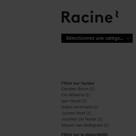
Aller au contenu principal
Sélectionnez une catégorie
Filtrer sur l'auteur
Carolien Boom (1)
Apply Carolien Boom fi
Clo Willaerts (1)
Apply Clo Willaerts filter
Igor Nowé (1)
Apply Igor Nowé filter
Isabel Verstraete (1)
Apply Isabel Verstrae
Jochen Roef (1)
Apply Jochen Roef filte
Jozefien De Feyter (1)
Apply Jozefien De 
Steven Van Belleghem (1)
Apply Steven V
Filtrer sur la disponibilité