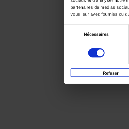
sociaux et d'analyser notre t
partenaires de médias sociaux
vous leur avez fournies ou qu'
Sélection
Nécessaires
du
consentement
Refuser