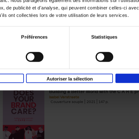
rafic. Nous partageons également des informations sur l'utilisati
, de publicité et d'analyse, qui peuvent combiner celles-ci avec
Digital marketing like a PRO -
ils ont collectées lors de votre utilisation de leurs services.
completely revised edition
(EN)
Prepare. Run. Optimize.
Clo Willaerts
Préférences
Statistiques
Couverture souple
2022
226
Autoriser la sélection
Does Your Brand Care?
(EN)
Building a Better World with the C A R E pr
Isabel Verstraete
Couverture souple
2021
147