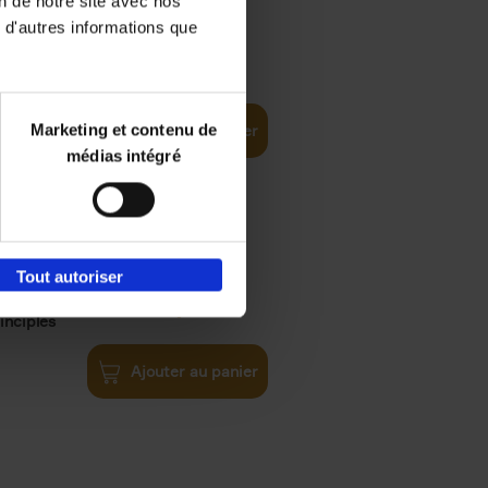
on de notre site avec nos
 d'autres informations que
€
35,
50
Marketing et contenu de
Ajouter au panier
médias intégré
Tout autoriser
€
34,
99
inciples
Ajouter au panier