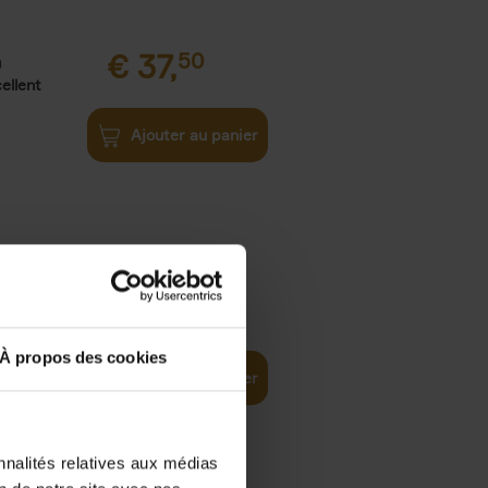
€
37,
50
)
ellent
Ajouter au panier
iness
€
29,
99
(EN)
tal world
À propos des cookies
Ajouter au panier
nnalités relatives aux médias