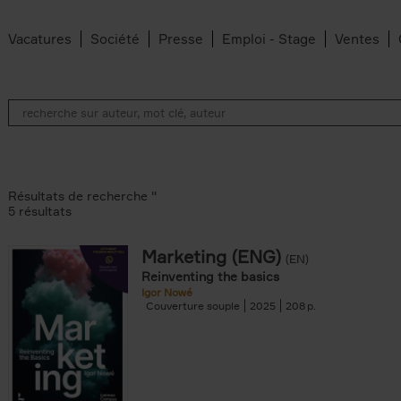
Vacatures
Société
Presse
Emploi - Stage
Ventes
Résultats de recherche ''
5 résultats
Marketing (ENG)
(EN)
lter
Reinventing the basics
Igor Nowé
Couverture souple
2025
208
te filter
r
Feyter filter
an Belleghem filter