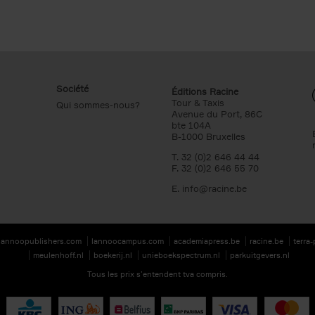
Société
Éditions Racine
Tour & Taxis
Qui sommes-nous?
Avenue du Port, 86C
bte 104A
B-1000 Bruxelles
T. 32 (0)2 646 44 44
F. 32 (0)2 646 55 70
E.
info@racine.be
lannoopublishers.com
lannoocampus.com
academiapress.be
racine.be
terra
meulenhoff.nl
boekerij.nl
unieboekspectrum.nl
parkuitgevers.nl
Tous les prix s’entendent tva compris.