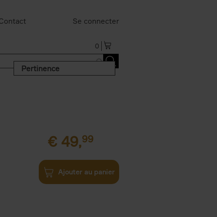
Contact
Se connecter
0
Pertinence
€
49,
99
Ajouter au panier