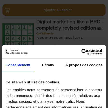
Ajouter au panier
Digital marketing like a PRO -
completely revised edition
(EN)
Clo Willaerts
Couverture souple
2022
226
€
35,
50
Consentement
Détails
À propos des cookies
Ajouter au panier
Ce site web utilise des cookies.
Les cookies nous permettent de personnaliser le contenu
The Offer You Can't
et les annonces, d'offrir des fonctionnalités relatives aux
Refuse
(EN)
médias sociaux et d'analyser notre trafic. Nous
Steven Van Belleghem
partageons également des informations sur l'utilisation de
Couverture souple
2020
256