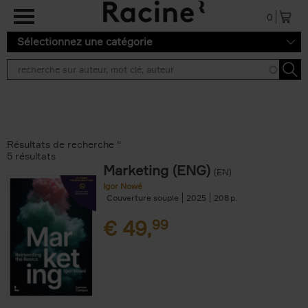
Aller au contenu principal
0
Sélectionnez une catégorie
Résultats de recherche ''
5 résultats
Marketing (ENG)
(EN)
Igor Nowé
Couverture souple
2025
208
€
49,
99