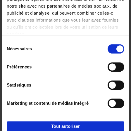
notre site avec nos partenaires de médias sociaux, de
€
37,
50
publicité et d'analyse, qui peuvent combiner celles-ci
avec d'autres informations que vous leur avez fournies
ou qu'ils ont collectées lors de votre utilisation de leurs
services.
Sélection
Nécessaires
du
Ajouter au panier
consentement
Building Bonds = Building
Préférences
Business
(EN)
Jochen Roef
Jozefien De Feyter
Carolien Boom
Couverture souple
2025
200
Statistiques
€
29,
99
Marketing et contenu de médias intégré
Tout autoriser