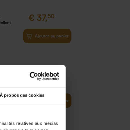
€
37,
50
)
ellent
Ajouter au panier
iness
€
29,
99
(EN)
tal world
À propos des cookies
Ajouter au panier
nnalités relatives aux médias