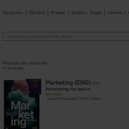
Vacatures
Société
Presse
Emploi - Stage
Ventes
Résultats de recherche ''
5 résultats
Marketing (ENG)
(EN)
lter
Reinventing the basics
Igor Nowé
Couverture souple
2025
208
te filter
r
Feyter filter
an Belleghem filter