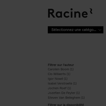
Aller au contenu principal
Sélectionnez une catégorie
Filtrer sur l'auteur
Carolien Boom (1)
Apply Carolien Boom fi
Clo Willaerts (1)
Apply Clo Willaerts filter
Igor Nowé (1)
Apply Igor Nowé filter
Isabel Verstraete (1)
Apply Isabel Verstrae
Jochen Roef (1)
Apply Jochen Roef filte
Jozefien De Feyter (1)
Apply Jozefien De 
Steven Van Belleghem (1)
Apply Steven V
Filtrer sur la disponibilité