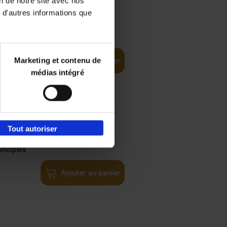
on de notre site avec nos
 d'autres informations que
€
35,
50
Marketing et contenu de
Ajouter au panier
médias intégré
Tout autoriser
€
34,
99
inciples
Ajouter au panier