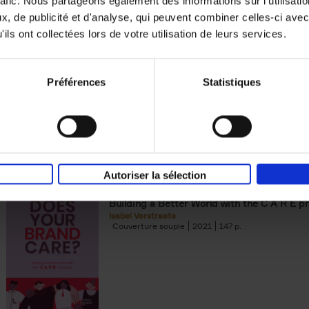
rafic. Nous partageons également des informations sur l'utilisati
, de publicité et d'analyse, qui peuvent combiner celles-ci avec
Digital marketing like a PRO -
ils ont collectées lors de votre utilisation de leurs services.
completely revised edition
(EN)
Prepare. Run. Optimize.
Clo Willaerts
Préférences
Statistiques
Couverture souple
2022
226
Autoriser la sélection
Does Your Brand Care?
(EN)
Building a Better World with the C A R E pr
Isabel Verstraete
Couverture souple
2021
147