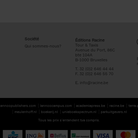
Société
Éditions Racine
Tour & Taxis
Qui sommes-nous?
Avenue du Port, 86C
bte 104A
B-1000 Bruxelles
T. 32 (0)2 646 44 44
F. 32 (0)2 646 55 70
E.
info@racine.be
lannoopublishers.com
lannoocampus.com
academiapress.be
racine.be
terra
meulenhoff.nl
boekerij.nl
unieboekspectrum.nl
parkuitgevers.nl
Tous les prix s’entendent tva compris.