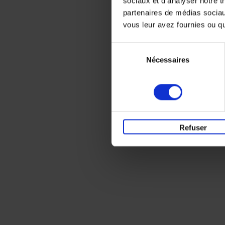
sociaux et d'analyser notre t
partenaires de médias sociaux
vous leur avez fournies ou qu'
Sélection
Nécessaires
du
consentement
Refuser