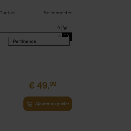
Contact
Se connecter
0
Pertinence
€
49,
99
Ajouter au panier