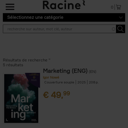
Aller au contenu principal
0
Sélectionnez une catégorie
Résultats de recherche ''
5 résultats
Marketing (ENG)
(EN)
Igor Nowé
Couverture souple
2025
208
€
49,
99