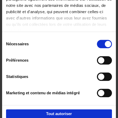
notre site avec nos partenaires de médias sociaux, de
€
29,
99
publicité et d'analyse, qui peuvent combiner celles-ci
avec d'autres informations que vous leur avez fournies
ou qu'ils ont collectées lors de votre utilisation de leurs
services.
Sélection
Nécessaires
du
Ajouter au panier
consentement
Digital marketing like a PRO -
Préférences
completely revised edition
(EN)
Clo Willaerts
Couverture souple
2022
226
Statistiques
€
35,
50
Marketing et contenu de médias intégré
Tout autoriser