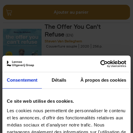
Ajouter au panier
The Offer You Can't
Refuse
(EN)
Steven Van Belleghem
Couverture souple
2020
256
€
37,
50
Consentement
Détails
À propos des cookies
Ajouter au panier
Ce site web utilise des cookies.
Les cookies nous permettent de personnaliser le contenu
Building Bonds = Building
et les annonces, d'offrir des fonctionnalités relatives aux
Business
(EN)
médias sociaux et d'analyser notre trafic. Nous
Jochen Roef
Jozefien De Feyter
Carolien Boom
partageons également des informations sur l'utilisation de
Couverture souple
2025
200