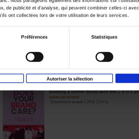
rafic. Nous partageons également des informations sur l'utilisati
, de publicité et d'analyse, qui peuvent combiner celles-ci avec
Digital marketing like a PRO -
ils ont collectées lors de votre utilisation de leurs services.
completely revised edition
(EN)
Prepare. Run. Optimize.
Clo Willaerts
Préférences
Statistiques
Couverture souple
2022
226
Autoriser la sélection
Does Your Brand Care?
(EN)
Building a Better World with the C A R E pr
Isabel Verstraete
Couverture souple
2021
147