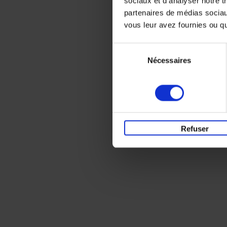
sociaux et d'analyser notre t
partenaires de médias sociaux
vous leur avez fournies ou qu'
Sélection
Nécessaires
du
consentement
Refuser