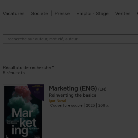
Vacatures
Société
Presse
Emploi - Stage
Ventes
Résultats de recherche ''
5 résultats
Marketing (ENG)
(EN)
lter
Reinventing the basics
Igor Nowé
Couverture souple
2025
208
te filter
r
Feyter filter
an Belleghem filter