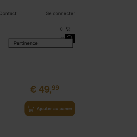
Contact
Se connecter
0
Pertinence
€
49,
99
Ajouter au panier