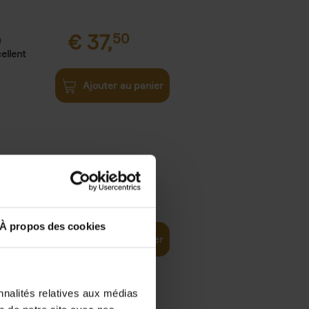
€
37,
50
)
ellent
Ajouter au panier
iness
€
29,
99
(EN)
tal world
À propos des cookies
Ajouter au panier
nnalités relatives aux médias