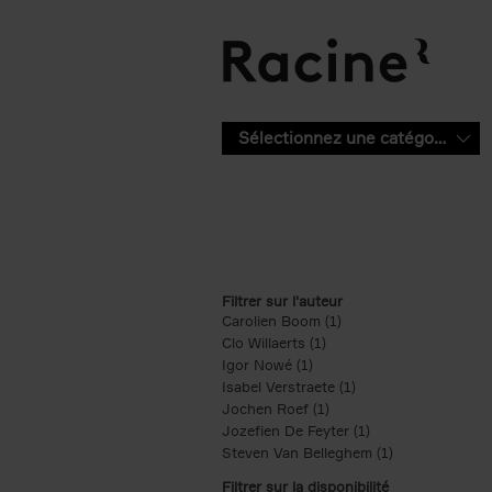
Aller au contenu principal
Sélectionnez une catégorie
Filtrer sur l'auteur
Carolien Boom (1)
Apply Carolien Boom fi
Clo Willaerts (1)
Apply Clo Willaerts filter
Igor Nowé (1)
Apply Igor Nowé filter
Isabel Verstraete (1)
Apply Isabel Verstrae
Jochen Roef (1)
Apply Jochen Roef filte
Jozefien De Feyter (1)
Apply Jozefien De 
Steven Van Belleghem (1)
Apply Steven V
Filtrer sur la disponibilité