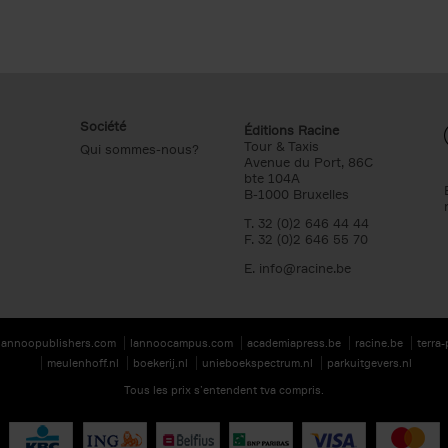
Société
Éditions Racine
Tour & Taxis
Qui sommes-nous?
Avenue du Port, 86C
bte 104A
B-1000 Bruxelles
T. 32 (0)2 646 44 44
F. 32 (0)2 646 55 70
E.
info@racine.be
lannoopublishers.com
lannoocampus.com
academiapress.be
racine.be
terra
meulenhoff.nl
boekerij.nl
unieboekspectrum.nl
parkuitgevers.nl
Tous les prix s’entendent tva compris.