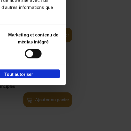
on de notre site avec nos
 d'autres informations que
€
35,
50
Marketing et contenu de
Ajouter au panier
médias intégré
Tout autoriser
€
34,
99
inciples
Ajouter au panier