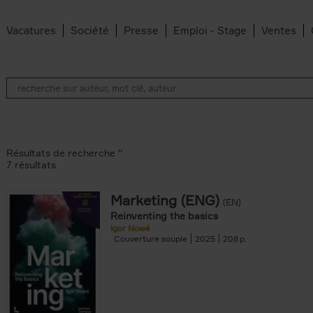
Vacatures
Société
Presse
Emploi - Stage
Ventes
Résultats de recherche ''
7 résultats
Marketing (ENG)
(EN)
an Belleghem filter
Reinventing the basics
lter
Igor Nowé
Couverture souple
2025
208
filter
te filter
r
Feyter filter