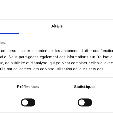
Optichannel Retail. Beyond the
Hysteria
(EN)
Develop and Implement a Winning Strategy
Détails
Retailer or Brand Manufacturer
Gino Van Ossel
Autre finition
2019
350
ies.
e personnaliser le contenu et les annonces, d'offrir des fonctio
rafic. Nous partageons également des informations sur l'utilisati
, de publicité et d'analyse, qui peuvent combiner celles-ci avec
Digital marketing like a PRO -
ils ont collectées lors de votre utilisation de leurs services.
completely revised edition
(EN)
Prepare. Run. Optimize.
Clo Willaerts
Préférences
Statistiques
Couverture souple
2022
226