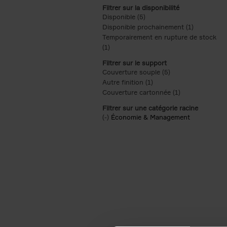
Filtrer sur la disponibilité
Disponible (5)
Apply Disponible filter
Disponible prochainement (1)
Apply Disp
Temporairement en rupture de stock
(1)
Apply Temporairement en rupture de s
Filtrer sur le support
Couverture souple (5)
Apply Couverture s
Autre finition (1)
Apply Autre finition filt
Couverture cartonnée (1)
Apply Couvertu
Filtrer sur une catégorie racine
(-)
Remove Économie & Management filt
Économie & Management