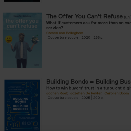
The Offer You Can't Refuse
onible prochainement filter
(EN
What if customers ask for more than an exc
tock filter
service?
Steven Van Belleghem
Couverture souple
2020
256
ouple filter
er
re cartonnée filter
er
Building Bonds = Building Bus
How to win buyers’ trust in a turbulent digi
Jochen Roef
Jozefien De Feyter
Carolien Boom
Couverture souple
2025
200