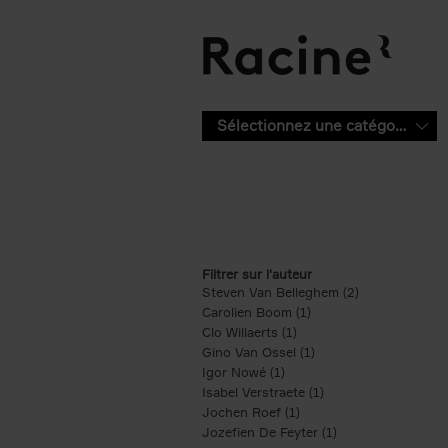
Aller au contenu principal
Sélectionnez une catégorie
Filtrer sur l'auteur
Steven Van Belleghem (2)
Apply Steven V
Carolien Boom (1)
Apply Carolien Boom fi
Clo Willaerts (1)
Apply Clo Willaerts filter
Gino Van Ossel (1)
Apply Gino Van Ossel 
Igor Nowé (1)
Apply Igor Nowé filter
Isabel Verstraete (1)
Apply Isabel Verstrae
Jochen Roef (1)
Apply Jochen Roef filte
Jozefien De Feyter (1)
Apply Jozefien De 