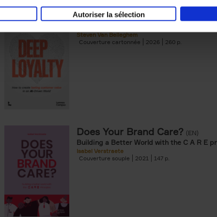
Autoriser la sélection
Deep Loyalty (ENG)
(EN)
Steven Van Belleghem
Couverture cartonnée
2026
260
Does Your Brand Care?
(EN)
Building a Better World with the C A R E pr
Isabel Verstraete
Couverture souple
2021
147