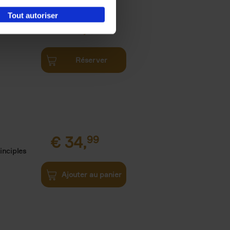
Tout autoriser
€
34,
99
Réserver
€
34,
99
inciples
Ajouter au panier