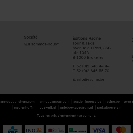
Société
Éditions Racine
Tour & Taxis
Qui sommes-nous?
Avenue du Port, 86C
bte 104A
B-1000 Bruxelles
T. 32 (0)2 646 44 44
F. 32 (0)2 646 55 70
E.
info@racine.be
lannoopublishers.com
lannoocampus.com
academiapress.be
racine.be
terra
meulenhoff.nl
boekerij.nl
unieboekspectrum.nl
parkuitgevers.nl
Tous les prix s’entendent tva compris.