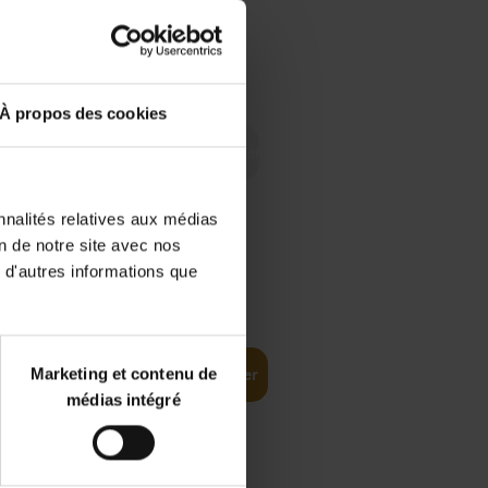
 Digital
€
29,
99
 as a
À propos des cookies
nnalités relatives aux médias
on de notre site avec nos
 d'autres informations que
€
35,
50
Marketing et contenu de
Ajouter au panier
médias intégré