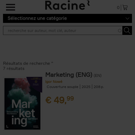
Aller au contenu principal
0
Sélectionnez une catégorie
Résultats de recherche ''
7 résultats
Marketing (ENG)
(EN)
Igor Nowé
Couverture souple
2025
208
€
49,
99