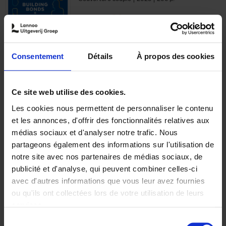
€
29,
99
Consentement
Détails
À propos des cookies
Ajouter au panier
Ce site web utilise des cookies.
Les cookies nous permettent de personnaliser le contenu
Optichannel Retail. Beyond
et les annonces, d'offrir des fonctionnalités relatives aux
the Digital Hysteria
(EN)
médias sociaux et d'analyser notre trafic. Nous
Gino Van Ossel
partageons également des informations sur l'utilisation de
Autre finition
2019
350
notre site avec nos partenaires de médias sociaux, de
€
29,
99
publicité et d'analyse, qui peuvent combiner celles-ci
avec d'autres informations que vous leur avez fournies
ou qu'ils ont collectées lors de votre utilisation de leurs
services.
Sélection