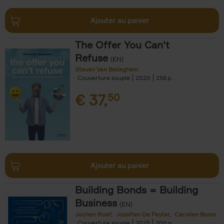
Ajouter au panier
The Offer You Can't
Refuse
(EN)
Steven Van Belleghem
Couverture souple
2020
256
€
37,
50
Ajouter au panier
Building Bonds = Building
Business
(EN)
Jochen Roef
Jozefien De Feyter
Carolien Boom
Couverture souple
2025
200