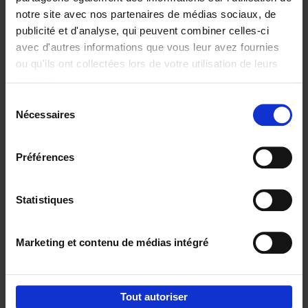
notre site avec nos partenaires de médias sociaux, de
€
29,
99
publicité et d'analyse, qui peuvent combiner celles-ci
avec d'autres informations que vous leur avez fournies
ou qu'ils ont collectées lors de votre utilisation de leurs
services.
Sélection
Nécessaires
du
Ajouter au panier
consentement
Digital marketing like a PRO -
Préférences
completely revised edition
(EN)
Clo Willaerts
Couverture souple
2022
226
Statistiques
€
35,
50
Marketing et contenu de médias intégré
Tout autoriser