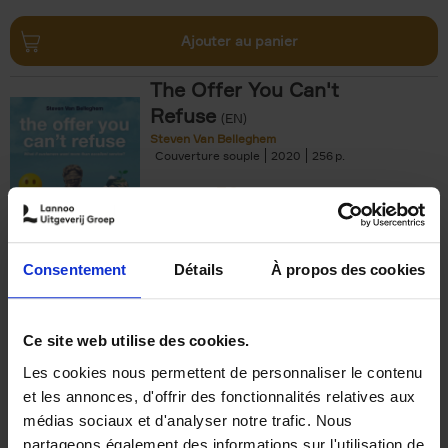
Ajouter au panier
The Offer You Can't
Refuse
(EN)
Steven Van Belleghem
Couverture souple
2020
256
€
37,
50
Consentement
Détails
À propos des cookies
Ajouter au panier
Ce site web utilise des cookies.
Les cookies nous permettent de personnaliser le contenu
Building Bonds = Building
et les annonces, d'offrir des fonctionnalités relatives aux
Business
(EN)
médias sociaux et d'analyser notre trafic. Nous
Jochen Roef
Jozefien De Feyter
Carolien Boom
partageons également des informations sur l'utilisation de
Couverture souple
2025
200