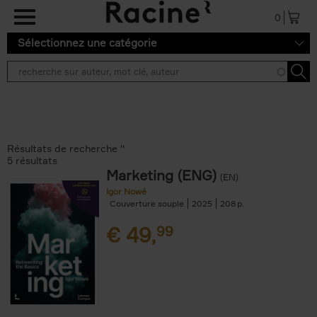
Aller au contenu principal
0
Sélectionnez une catégorie
Résultats de recherche ''
5 résultats
Marketing (ENG)
(EN)
Igor Nowé
Couverture souple
2025
208
€
49,
99