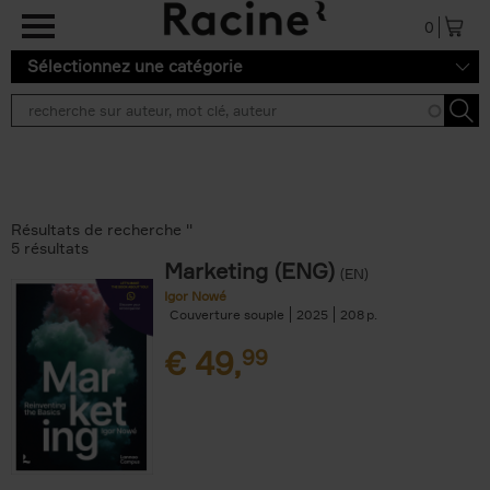
Aller au contenu principal
0
Sélectionnez une catégorie
Résultats de recherche ''
5 résultats
Marketing (ENG)
(EN)
Igor Nowé
Couverture souple
2025
208
€
49,
99