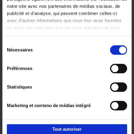
notre site avec nos partenaires de médias sociaux, de
€
37,
50
publicité et d'analyse, qui peuvent combiner celles-ci
avec d'autres informations que vous leur avez fournies
ou qu'ils ont collectées lors de votre utilisation de leurs
services.
Sélection
Nécessaires
du
Ajouter au panier
consentement
Building Bonds = Building
Préférences
Business
(EN)
Jochen Roef
Jozefien De Feyter
Carolien Boom
Couverture souple
2025
200
Statistiques
€
29,
99
Marketing et contenu de médias intégré
Tout autoriser