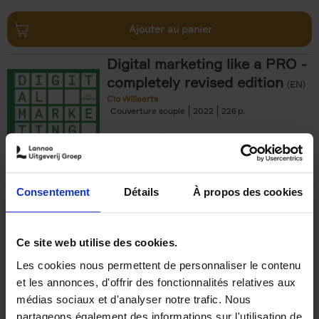
Ajouter au panier
Digital marketing like a PRO -
completely revised edition
(EN)
Clo Willaerts
Couverture souple
2022
226
€
35,
50
Consentement
Détails
À propos des cookies
Ajouter au panier
Ce site web utilise des cookies.
Les cookies nous permettent de personnaliser le contenu
The Offer You Can't
et les annonces, d'offrir des fonctionnalités relatives aux
Refuse
(EN)
médias sociaux et d'analyser notre trafic. Nous
Steven Van Belleghem
partageons également des informations sur l'utilisation de
Couverture souple
2020
256