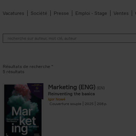
Vacatures
Société
Presse
Emploi - Stage
Ventes
Résultats de recherche ''
5 résultats
Marketing (ENG)
(EN)
lter
Reinventing the basics
Igor Nowé
Couverture souple
2025
208
te filter
r
Feyter filter
an Belleghem filter