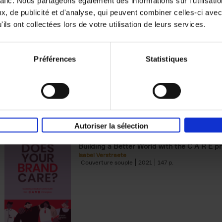
rafic. Nous partageons également des informations sur l'utilisati
, de publicité et d'analyse, qui peuvent combiner celles-ci avec
Digital marketing like a PRO -
ils ont collectées lors de votre utilisation de leurs services.
completely revised edition
(EN)
Prepare. Run. Optimize.
Clo Willaerts
Préférences
Statistiques
Couverture souple
2022
226
Autoriser la sélection
Does Your Brand Care?
(EN)
Building a Better World with the C A R E pr
Isabel Verstraete
Couverture souple
2021
147