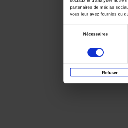
sociaux et d'analyser notre t
partenaires de médias sociaux
vous leur avez fournies ou qu'
Sélection
Nécessaires
du
consentement
Refuser