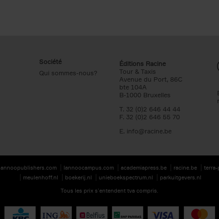
Société
Éditions Racine
Tour & Taxis
Qui sommes-nous?
Avenue du Port, 86C
bte 104A
B-1000 Bruxelles
T. 32 (0)2 646 44 44
F. 32 (0)2 646 55 70
E.
info@racine.be
lannoopublishers.com
lannoocampus.com
academiapress.be
racine.be
terra
meulenhoff.nl
boekerij.nl
unieboekspectrum.nl
parkuitgevers.nl
Tous les prix s’entendent tva compris.