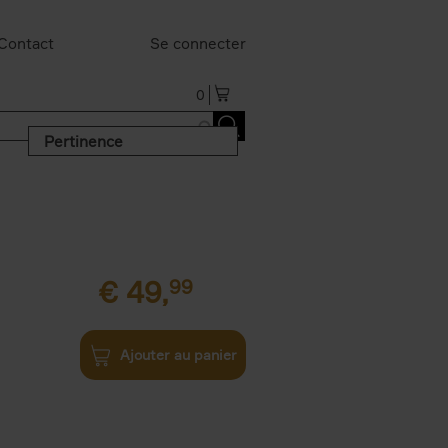
Contact
Se connecter
0
Pertinence
€
49,
99
Ajouter au panier