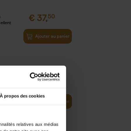
€
37,
50
)
ellent
Ajouter au panier
iness
€
29,
99
(EN)
tal world
À propos des cookies
Ajouter au panier
nnalités relatives aux médias