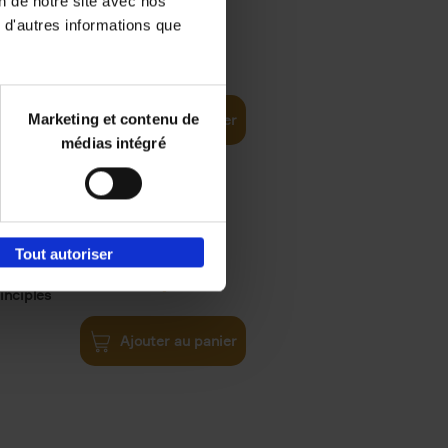
on de notre site avec nos
 d'autres informations que
€
35,
50
Marketing et contenu de
Ajouter au panier
médias intégré
Tout autoriser
€
34,
99
inciples
Ajouter au panier