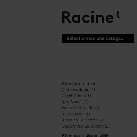
Aller au contenu principal
Sélectionnez une catégorie
Filtrer sur l'auteur
Carolien Boom (1)
Apply Carolien Boom fi
Clo Willaerts (1)
Apply Clo Willaerts filter
Igor Nowé (1)
Apply Igor Nowé filter
Isabel Verstraete (1)
Apply Isabel Verstrae
Jochen Roef (1)
Apply Jochen Roef filte
Jozefien De Feyter (1)
Apply Jozefien De 
Steven Van Belleghem (1)
Apply Steven V
Filtrer sur la disponibilité