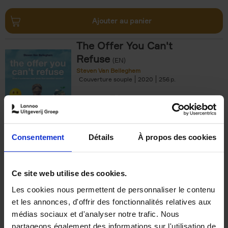
Ajouter au panier
The Offer You Can't
Refuse
(EN)
Steven Van Belleghem
Couverture souple
2020
256
€
37,
50
Consentement
Détails
À propos des cookies
Ajouter au panier
Ce site web utilise des cookies.
Les cookies nous permettent de personnaliser le contenu
Building Bonds = Building
et les annonces, d'offrir des fonctionnalités relatives aux
Business
(EN)
médias sociaux et d'analyser notre trafic. Nous
Jochen Roef
Jozefien De Feyter
Carolien Boom
partageons également des informations sur l'utilisation de
Couverture souple
2025
200