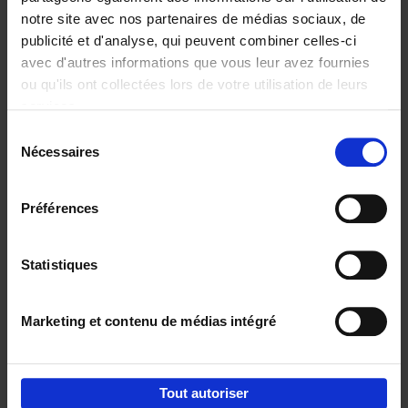
notre site avec nos partenaires de médias sociaux, de
€
29,
99
publicité et d'analyse, qui peuvent combiner celles-ci
avec d'autres informations que vous leur avez fournies
ou qu'ils ont collectées lors de votre utilisation de leurs
services.
Sélection
Nécessaires
du
Ajouter au panier
consentement
Digital marketing like a PRO -
Préférences
completely revised edition
(EN)
Clo Willaerts
Couverture souple
2022
226
Statistiques
€
35,
50
Marketing et contenu de médias intégré
Tout autoriser