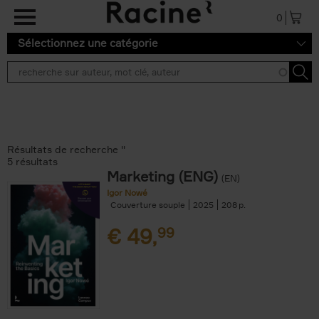
Aller au contenu principal
0
Sélectionnez une catégorie
Résultats de recherche ''
5 résultats
Marketing (ENG)
(EN)
Igor Nowé
Couverture souple
2025
208
€
49,
99