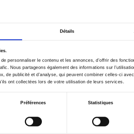
Optichannel Retail. Beyond the
Hysteria
(EN)
Develop and Implement a Winning Strategy
Détails
Retailer or Brand Manufacturer
Gino Van Ossel
Autre finition
2019
350
ies.
e personnaliser le contenu et les annonces, d'offrir des fonctio
rafic. Nous partageons également des informations sur l'utilisati
, de publicité et d'analyse, qui peuvent combiner celles-ci avec
Digital marketing like a PRO -
ils ont collectées lors de votre utilisation de leurs services.
completely revised edition
(EN)
Prepare. Run. Optimize.
Clo Willaerts
Préférences
Statistiques
Couverture souple
2022
226