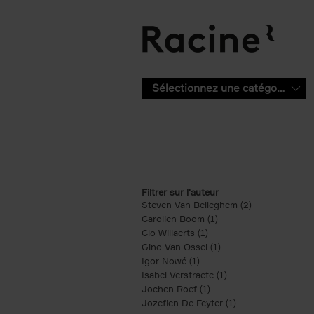
Aller au contenu principal
Sélectionnez une catégorie
Filtrer sur l'auteur
Steven Van Belleghem (2)
Apply Steven V
Carolien Boom (1)
Apply Carolien Boom fi
Clo Willaerts (1)
Apply Clo Willaerts filter
Gino Van Ossel (1)
Apply Gino Van Ossel 
Igor Nowé (1)
Apply Igor Nowé filter
Isabel Verstraete (1)
Apply Isabel Verstrae
Jochen Roef (1)
Apply Jochen Roef filte
Jozefien De Feyter (1)
Apply Jozefien De 