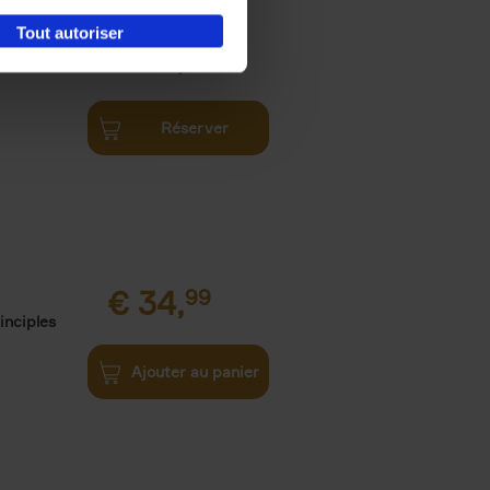
Tout autoriser
€
34,
99
Réserver
€
34,
99
inciples
Ajouter au panier