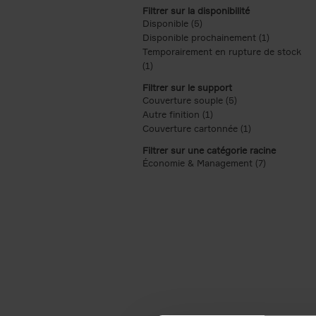
Filtrer sur la disponibilité
Disponible (5)
Apply Disponible filter
Disponible prochainement (1)
Apply Disp
Temporairement en rupture de stock
(1)
Apply Temporairement en rupture de s
Filtrer sur le support
Couverture souple (5)
Apply Couverture s
Autre finition (1)
Apply Autre finition filt
Couverture cartonnée (1)
Apply Couvertu
Filtrer sur une catégorie racine
Économie & Management (7)
Apply Écon