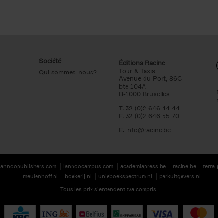
Société
Éditions Racine
Tour & Taxis
Qui sommes-nous?
Avenue du Port, 86C
bte 104A
B-1000 Bruxelles
T. 32 (0)2 646 44 44
F. 32 (0)2 646 55 70
E.
info@racine.be
lannoopublishers.com
lannoocampus.com
academiapress.be
racine.be
terra
meulenhoff.nl
boekerij.nl
unieboekspectrum.nl
parkuitgevers.nl
Tous les prix s’entendent tva compris.