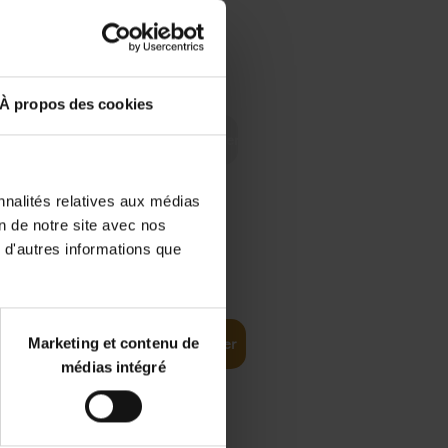
 Digital
€
29,
99
 as a
À propos des cookies
nnalités relatives aux médias
on de notre site avec nos
 d'autres informations que
€
35,
50
Marketing et contenu de
Ajouter au panier
médias intégré