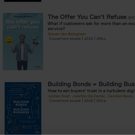
The Offer You Can't Refuse
onible prochainement filter
(EN
What if customers ask for more than an exc
tock filter
service?
Steven Van Belleghem
Couverture souple
2020
256
ouple filter
er
re cartonnée filter
omie & Management filter
Building Bonds = Building Bus
How to win buyers’ trust in a turbulent digi
Jochen Roef
Jozefien De Feyter
Carolien Boom
Couverture souple
2025
200