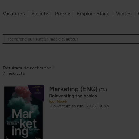
Vacatures
Société
Presse
Emploi - Stage
Ventes
Résultats de recherche ''
7 résultats
Marketing (ENG)
(EN)
an Belleghem filter
Reinventing the basics
lter
Igor Nowé
Couverture souple
2025
208
filter
te filter
r
Feyter filter