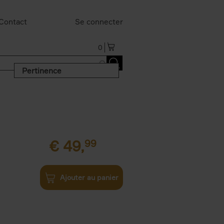
Contact
Se connecter
0
Pertinence
€
49,
99
Ajouter au panier