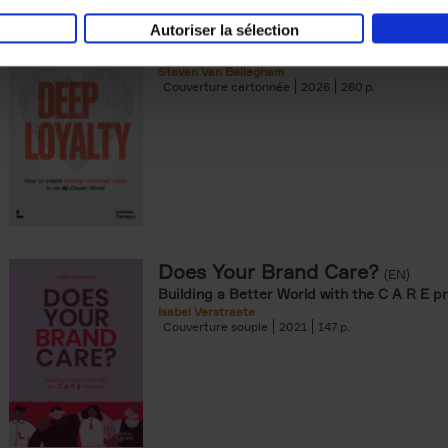
Autoriser la sélection
Deep Loyalty (ENG)
(EN)
Steven Van Belleghem
Couverture cartonnée
2026
260
Does Your Brand Care?
(EN)
Building a Better World with the C A R E pr
Isabel Verstraete
Couverture souple
2021
147