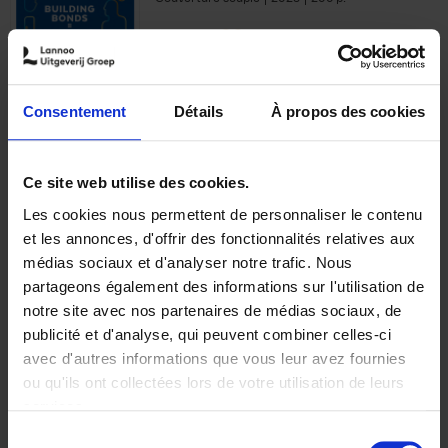
€
29,
99
Consentement
Détails
À propos des cookies
Ajouter au panier
Ce site web utilise des cookies.
Les cookies nous permettent de personnaliser le contenu
Optichannel Retail. Beyond
et les annonces, d'offrir des fonctionnalités relatives aux
the Digital Hysteria
(EN)
médias sociaux et d'analyser notre trafic. Nous
Gino Van Ossel
partageons également des informations sur l'utilisation de
Autre finition
2019
350
notre site avec nos partenaires de médias sociaux, de
€
29,
99
publicité et d'analyse, qui peuvent combiner celles-ci
avec d'autres informations que vous leur avez fournies
ou qu'ils ont collectées lors de votre utilisation de leurs
services.
Sélection