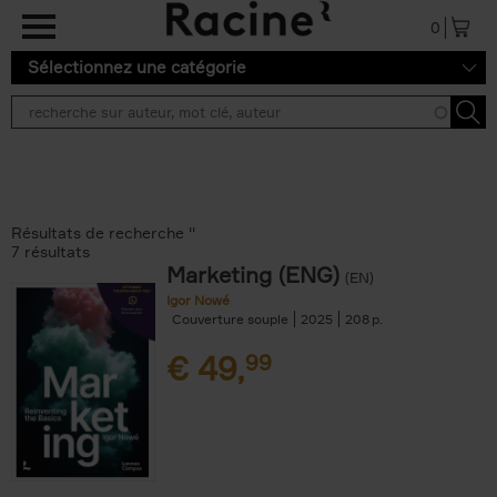
Aller au contenu principal
0
Sélectionnez une catégorie
Résultats de recherche ''
7 résultats
Marketing (ENG)
(EN)
Igor Nowé
Couverture souple
2025
208
€
49,
99