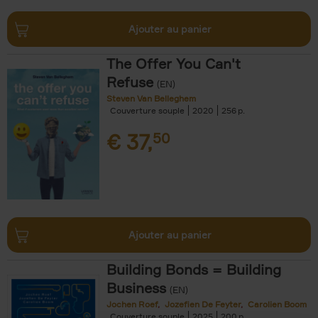
Ajouter au panier
The Offer You Can't
Refuse
(EN)
Steven Van Belleghem
Couverture souple
2020
256
€
37,
50
Ajouter au panier
Building Bonds = Building
Business
(EN)
Jochen Roef
Jozefien De Feyter
Carolien Boom
Couverture souple
2025
200