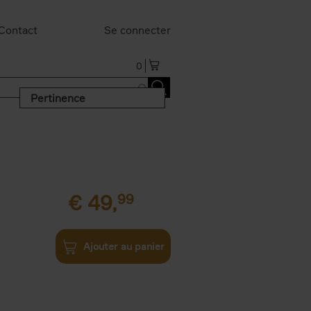
Contact
Se connecter
0
Pertinence
€
49,
99
Ajouter au panier