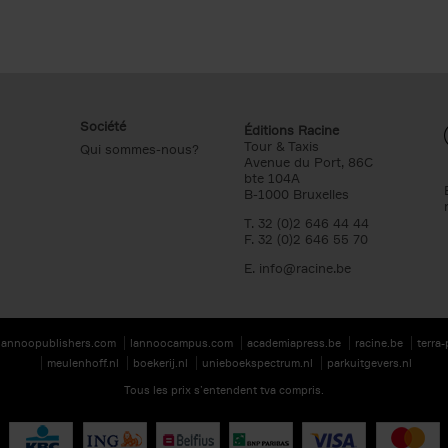
Société
Éditions Racine
Tour & Taxis
Qui sommes-nous?
Avenue du Port, 86C
bte 104A
B-1000 Bruxelles
T. 32 (0)2 646 44 44
F. 32 (0)2 646 55 70
E.
info@racine.be
lannoopublishers.com
lannoocampus.com
academiapress.be
racine.be
terra
meulenhoff.nl
boekerij.nl
unieboekspectrum.nl
parkuitgevers.nl
Tous les prix s’entendent tva compris.