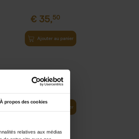
€
35,
50
Ajouter au panier
€
37,
50
)
ellent
À propos des cookies
Ajouter au panier
nnalités relatives aux médias