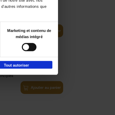
on de notre site avec nos
 d'autres informations que
iness
€
29,
99
(EN)
tal world
Marketing et contenu de
Ajouter au panier
médias intégré
Tout autoriser
€
34,
99
inciples
Ajouter au panier