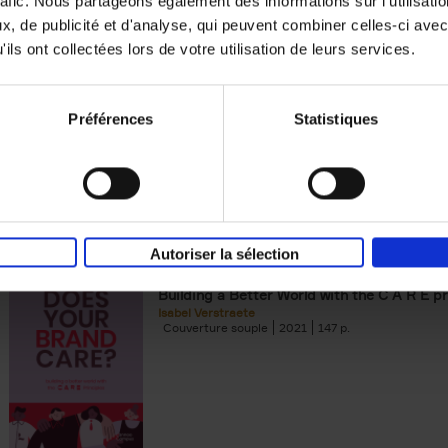
rafic. Nous partageons également des informations sur l'utilisati
, de publicité et d'analyse, qui peuvent combiner celles-ci avec
Building Bonds = Building Bus
ils ont collectées lors de votre utilisation de leurs services.
How to win buyers’ trust in a turbulent digi
Jochen Roef
Jozefien De Feyter
Carolien Boom
Couverture souple
2025
200
Préférences
Statistiques
Autoriser la sélection
Does Your Brand Care?
(EN)
Building a Better World with the C A R E pr
Isabel Verstraete
Couverture souple
2021
147