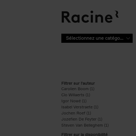
Aller au contenu principal
Sélectionnez une catégorie
Filtrer sur l'auteur
Carolien Boom (1)
Apply Carolien Boom fi
Clo Willaerts (1)
Apply Clo Willaerts filter
Igor Nowé (1)
Apply Igor Nowé filter
Isabel Verstraete (1)
Apply Isabel Verstrae
Jochen Roef (1)
Apply Jochen Roef filte
Jozefien De Feyter (1)
Apply Jozefien De 
Steven Van Belleghem (1)
Apply Steven V
Filtrer sur la disponibilité