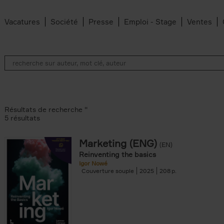
Vacatures
Société
Presse
Emploi - Stage
Ventes
Résultats de recherche ''
5 résultats
Marketing (ENG)
(EN)
lter
Reinventing the basics
Igor Nowé
Couverture souple
2025
208
te filter
r
Feyter filter
an Belleghem filter