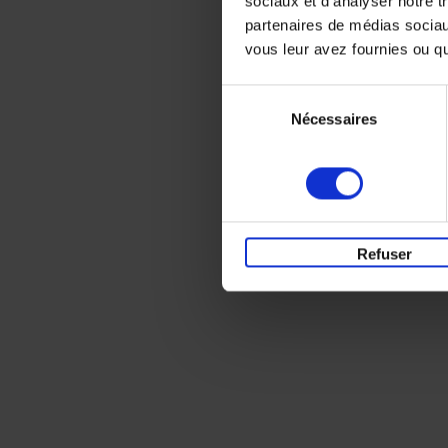
sociaux et d'analyser notre t
partenaires de médias sociaux
vous leur avez fournies ou qu'
Sélection
Nécessaires
du
consentement
Refuser