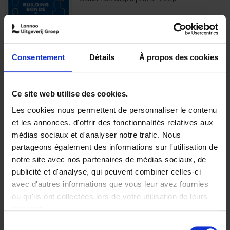
€
29,
99
Consentement
Détails
À propos des cookies
Ajouter au panier
Ce site web utilise des cookies.
Les cookies nous permettent de personnaliser le contenu
Optichannel Retail. Beyond
et les annonces, d'offrir des fonctionnalités relatives aux
the Digital Hysteria
(EN)
médias sociaux et d'analyser notre trafic. Nous
Gino Van Ossel
partageons également des informations sur l'utilisation de
Autre finition
2019
350
notre site avec nos partenaires de médias sociaux, de
€
29,
99
publicité et d'analyse, qui peuvent combiner celles-ci
avec d'autres informations que vous leur avez fournies
ou qu'ils ont collectées lors de votre utilisation de leurs
services.
Sélection