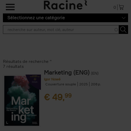
Aller au contenu principal
0
Sélectionnez une catégorie
Résultats de recherche ''
7 résultats
Marketing (ENG)
(EN)
Igor Nowé
Couverture souple
2025
208
€
49,
99