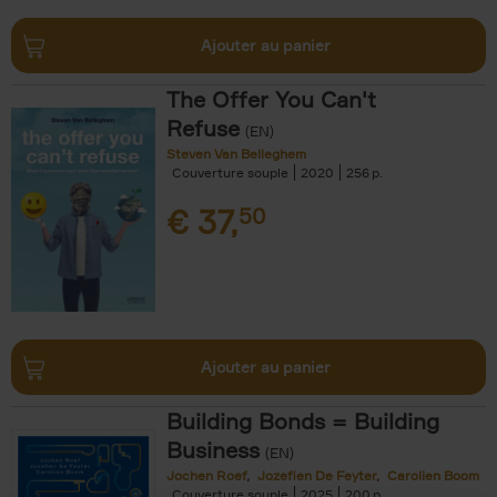
Ajouter au panier
The Offer You Can't
Refuse
(EN)
Steven Van Belleghem
Couverture souple
2020
256
€
37,
50
Ajouter au panier
Building Bonds = Building
Business
(EN)
Jochen Roef
Jozefien De Feyter
Carolien Boom
Couverture souple
2025
200