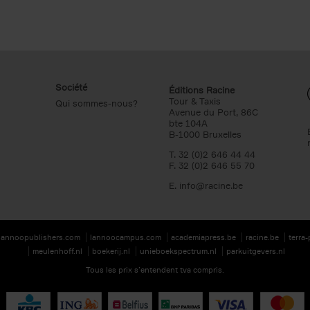
Société
Éditions Racine
Tour & Taxis
Qui sommes-nous?
Avenue du Port, 86C
bte 104A
B-1000 Bruxelles
T. 32 (0)2 646 44 44
F. 32 (0)2 646 55 70
E.
info@racine.be
lannoopublishers.com
lannoocampus.com
academiapress.be
racine.be
terra
meulenhoff.nl
boekerij.nl
unieboekspectrum.nl
parkuitgevers.nl
Tous les prix s’entendent tva compris.