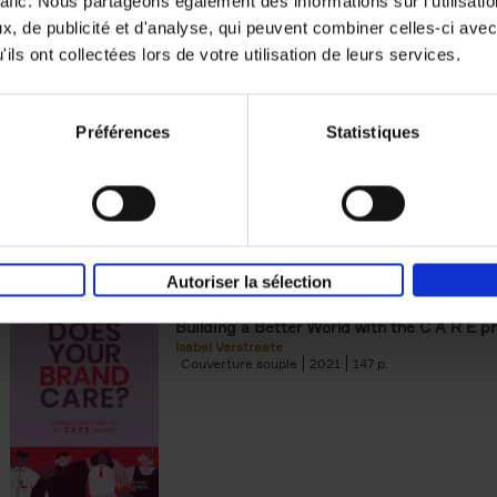
rafic. Nous partageons également des informations sur l'utilisati
, de publicité et d'analyse, qui peuvent combiner celles-ci avec
Digital marketing like a PRO -
ils ont collectées lors de votre utilisation de leurs services.
completely revised edition
(EN)
Prepare. Run. Optimize.
Clo Willaerts
Préférences
Statistiques
Couverture souple
2022
226
Autoriser la sélection
Does Your Brand Care?
(EN)
Building a Better World with the C A R E pr
Isabel Verstraete
Couverture souple
2021
147