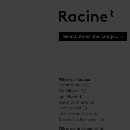
Aller au contenu principal
Sélectionnez une catégorie
Filtrer sur l'auteur
Carolien Boom (1)
Apply Carolien Boom fi
Clo Willaerts (1)
Apply Clo Willaerts filter
Igor Nowé (1)
Apply Igor Nowé filter
Isabel Verstraete (1)
Apply Isabel Verstrae
Jochen Roef (1)
Apply Jochen Roef filte
Jozefien De Feyter (1)
Apply Jozefien De 
Steven Van Belleghem (1)
Apply Steven V
Filtrer sur la disponibilité