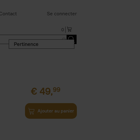
Contact
Se connecter
0
Pertinence
€
49,
99
Ajouter au panier