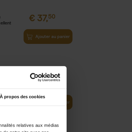
€
37,
50
)
ellent
Ajouter au panier
iness
€
29,
99
(EN)
tal world
À propos des cookies
Ajouter au panier
nnalités relatives aux médias