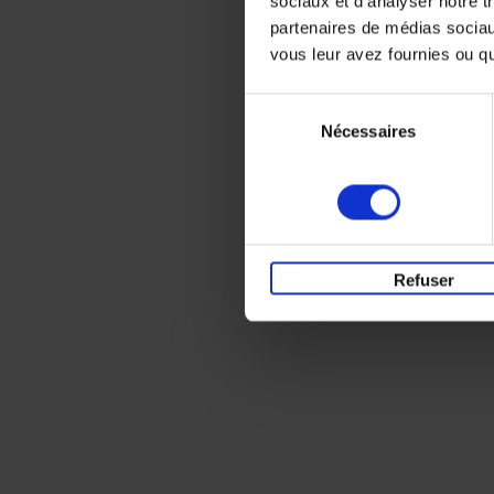
sociaux et d'analyser notre t
partenaires de médias sociaux
vous leur avez fournies ou qu'
Sélection
Nécessaires
du
consentement
Refuser