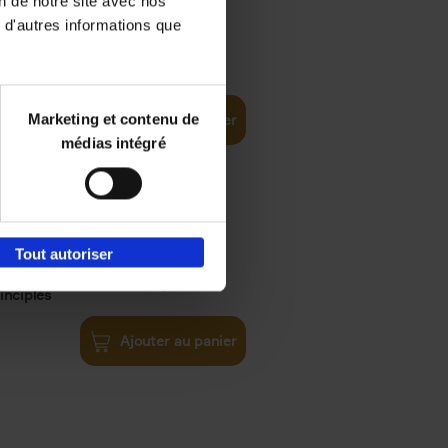
on de notre site avec nos
 d'autres informations que
€
35,
50
Marketing et contenu de
Ajouter au panier
médias intégré
Tout autoriser
€
34,
99
inciples
Ajouter au panier