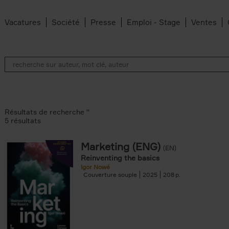
Vacatures
Société
Presse
Emploi - Stage
Ventes
Résultats de recherche ''
5 résultats
Marketing (ENG)
(EN)
lter
Reinventing the basics
Igor Nowé
Couverture souple
2025
208
te filter
r
Feyter filter
an Belleghem filter