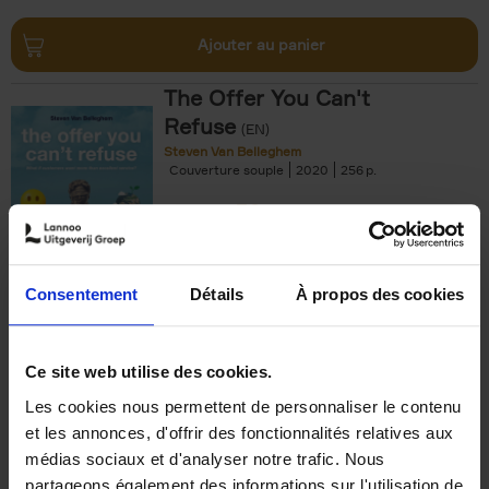
Ajouter au panier
The Offer You Can't
Refuse
(EN)
Steven Van Belleghem
Couverture souple
2020
256
€
37,
50
Consentement
Détails
À propos des cookies
Ajouter au panier
Ce site web utilise des cookies.
Les cookies nous permettent de personnaliser le contenu
Building Bonds = Building
et les annonces, d'offrir des fonctionnalités relatives aux
Business
(EN)
médias sociaux et d'analyser notre trafic. Nous
Jochen Roef
Jozefien De Feyter
Carolien Boom
partageons également des informations sur l'utilisation de
Couverture souple
2025
200