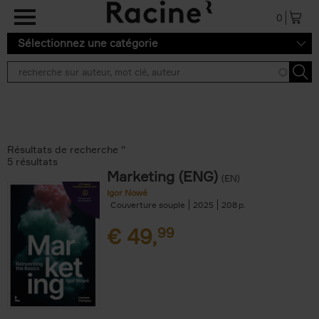
Aller au contenu principal
0
Sélectionnez une catégorie
Résultats de recherche ''
5 résultats
Marketing (ENG)
(EN)
Igor Nowé
Couverture souple
2025
208
€
49,
99