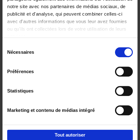
notre site avec nos partenaires de médias sociaux, de
€
29,
99
publicité et d'analyse, qui peuvent combiner celles-ci
avec d'autres informations que vous leur avez fournies
ou qu'ils ont collectées lors de votre utilisation de leurs
services.
Sélection
Nécessaires
du
Ajouter au panier
consentement
Digital marketing like a PRO -
Préférences
completely revised edition
(EN)
Clo Willaerts
Couverture souple
2022
226
Statistiques
€
35,
50
Marketing et contenu de médias intégré
Tout autoriser