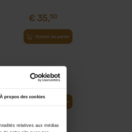
€
35,
50
Ajouter au panier
€
37,
50
)
ellent
À propos des cookies
Ajouter au panier
nnalités relatives aux médias