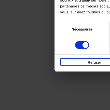
sociaux et d'analyser notre t
partenaires de médias sociaux
vous leur avez fournies ou qu'
Sélection
Nécessaires
du
consentement
Refuser