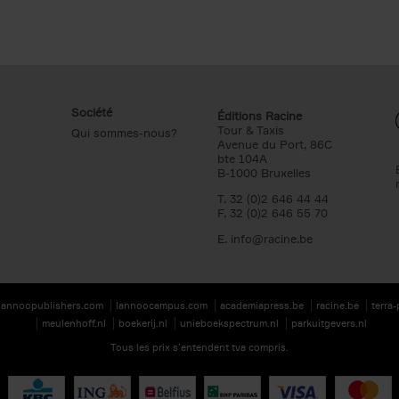
Société
Éditions Racine
Tour & Taxis
Qui sommes-nous?
Avenue du Port, 86C
bte 104A
B-1000 Bruxelles
T. 32 (0)2 646 44 44
F. 32 (0)2 646 55 70
E.
info@racine.be
lannoopublishers.com
lannoocampus.com
academiapress.be
racine.be
terra
meulenhoff.nl
boekerij.nl
unieboekspectrum.nl
parkuitgevers.nl
Tous les prix s’entendent tva compris.