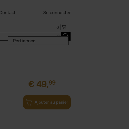
Contact
Se connecter
0
Pertinence
€
49,
99
Ajouter au panier