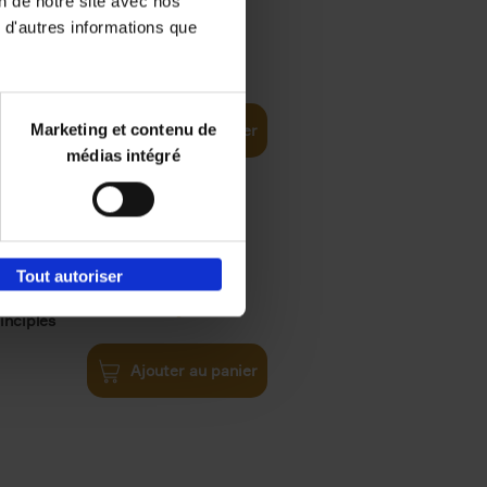
on de notre site avec nos
 d'autres informations que
iness
€
29,
99
(EN)
tal world
Marketing et contenu de
Ajouter au panier
médias intégré
Tout autoriser
€
34,
99
inciples
Ajouter au panier