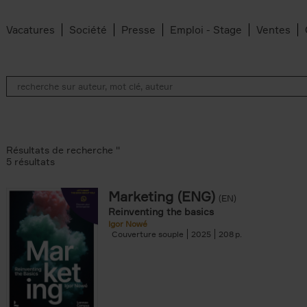
Vacatures
Société
Presse
Emploi - Stage
Ventes
Résultats de recherche ''
5 résultats
Marketing (ENG)
(EN)
lter
Reinventing the basics
Igor Nowé
Couverture souple
2025
208
te filter
r
Feyter filter
an Belleghem filter