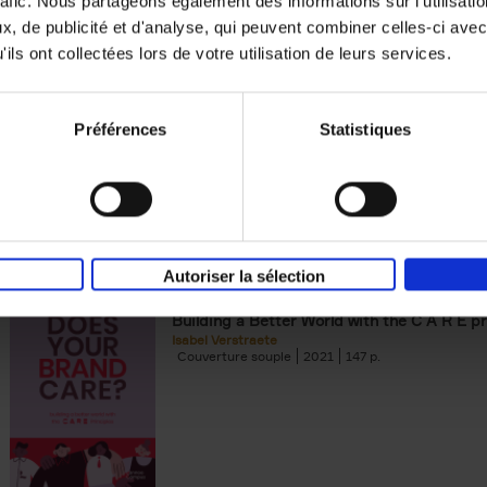
rafic. Nous partageons également des informations sur l'utilisati
, de publicité et d'analyse, qui peuvent combiner celles-ci avec
Building Bonds = Building Bus
ils ont collectées lors de votre utilisation de leurs services.
How to win buyers’ trust in a turbulent digi
Jochen Roef
Jozefien De Feyter
Carolien Boom
Couverture souple
2025
200
Préférences
Statistiques
Autoriser la sélection
Does Your Brand Care?
(EN)
Building a Better World with the C A R E pr
Isabel Verstraete
Couverture souple
2021
147