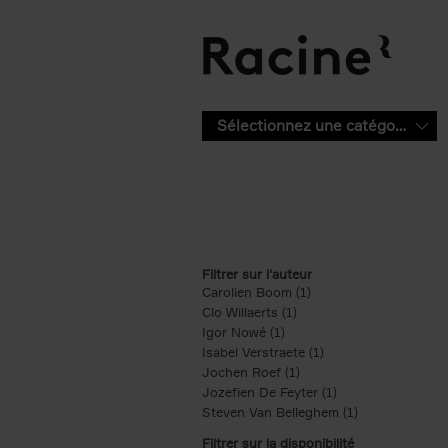
Aller au contenu principal
Sélectionnez une catégorie
Filtrer sur l'auteur
Carolien Boom (1)
Apply Carolien Boom fi
Clo Willaerts (1)
Apply Clo Willaerts filter
Igor Nowé (1)
Apply Igor Nowé filter
Isabel Verstraete (1)
Apply Isabel Verstrae
Jochen Roef (1)
Apply Jochen Roef filte
Jozefien De Feyter (1)
Apply Jozefien De 
Steven Van Belleghem (1)
Apply Steven V
Filtrer sur la disponibilité